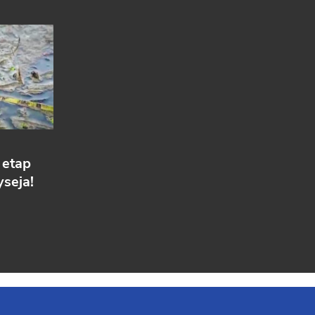
 etap
seja!