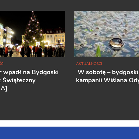
CI
AKTUALNOŚCI
r wpadł na Bydgoski
W sobotę – bydgoski
k Świąteczny
kampanii Wiślana Ody
IA]