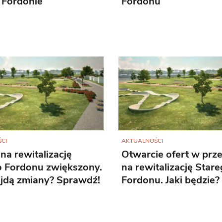
 Fordonie
Fordonu
CI
AKTUALNOŚCI
na rewitalizację
Otwarcie ofert w prz
o Fordonu zwiększony.
na rewitalizację Star
ajdą zmiany? Sprawdź!
Fordonu. Jaki będzie?