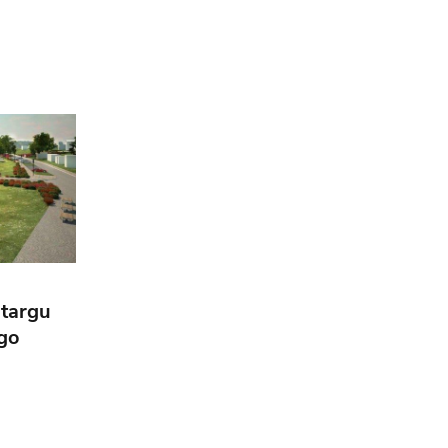
etargu
ego