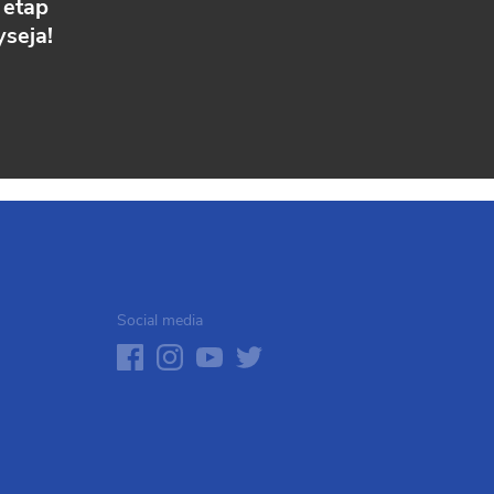
 etap
seja!
Social media
facebook
instagram
youtube
twitter