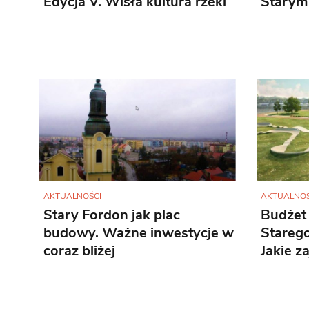
Edycja V. Wisła kultura rzeki
Starym
AKTUALNOŚCI
AKTUALNOŚ
Stary Fordon jak plac
Budżet 
budowy. Ważne inwestycje w
Stareg
coraz bliżej
Jakie z