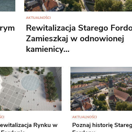
AKTUALNOŚCI
arym
Rewitalizacja Starego Ford
Zamieszkaj w odnowionej
kamienicy…
CI
AKTUALNOŚCI
ewitalizacja Rynku w
Poznaj historię Stare