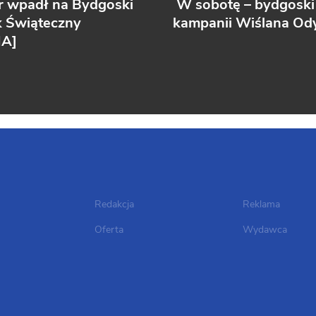
r wpadł na Bydgoski
W sobotę – bydgoski
k Świąteczny
kampanii Wiślana Ody
IA]
Redakcja
Reklama
Oferta
Wydawca