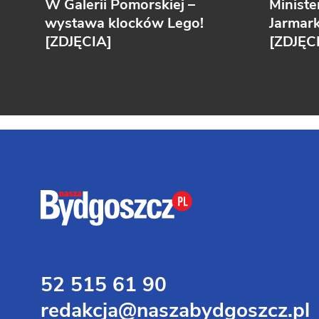
W Galerii Pomorskiej –
Ministe
wystawa klocków Lego!
Jarmar
[ZDJĘCIA]
[ZDJĘC
52 515 61 90
redakcja@naszabydgoszcz.pl