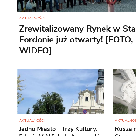
AKTUALNOŚCI
Zrewitalizowany Rynek w St
Fordonie już otwarty! [FOTO,
WIDEO]
AKTUALNOŚCI
AKTUALNOŚ
Jedno Miasto – Trzy Kultury.
Rusza r