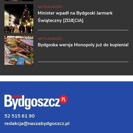
AKTUALNOŚCI
Minister wpadł na Bydgoski Jarmark
Świąteczny [ZDJĘCIA]
AKTUALNOŚCI
Bydgoska wersja Monopoly już do kupienia!
52 515 61 90
redakcja@naszabydgoszcz.pl