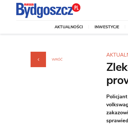
AKTUALNOŚCI
INWESTYCJE
AKTUAL
WRÓĆ
Zle
pro
Policjant
volkswa
zakazowi
sprawied