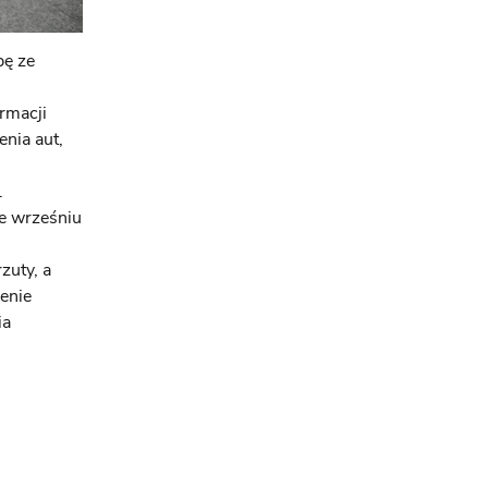
bę ze
rmacji
nia aut,
.
we wrześniu
zuty, a
enie
ia