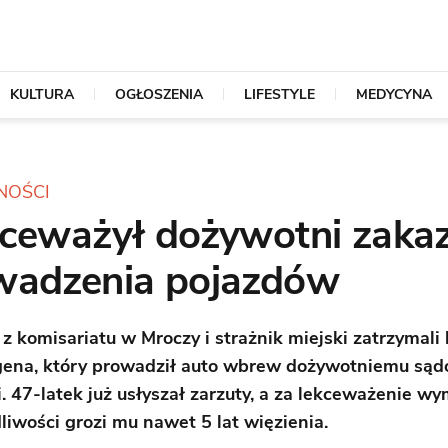
KULTURA
OGŁOSZENIA
LIFESTYLE
MEDYCYNA
NOŚCI
kceważył dożywotni zaka
wadzenia pojazdów
 z komisariatu w Mroczy i strażnik miejski zatrzymali
gena, który prowadził auto wbrew dożywotniemu są
. 47-latek już usłyszał zarzuty, a za lekceważenie wy
liwości grozi mu nawet 5 lat więzienia.