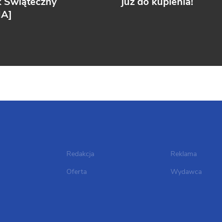
k Świąteczny
już do kupienia!
IA]
Redakcja
Reklama
Oferta
Wydawca