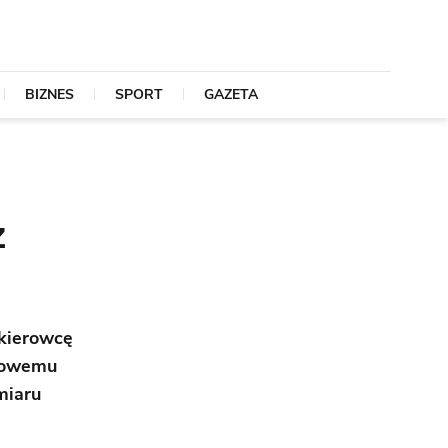
BIZNES
SPORT
GAZETA
z
 kierowcę
dowemu
miaru