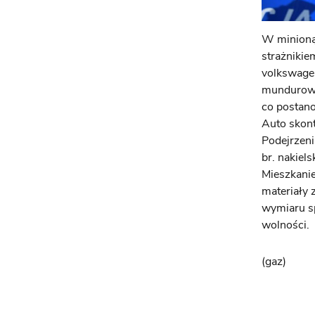
W minioną 
strażnikie
volkswagen
mundurowy
co postano
Auto skont
Podejrzeni
br. nakiel
Mieszkanie
materiały 
wymiaru sp
wolności.
(gaz)