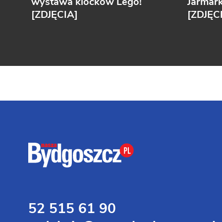
wystawa klocków Lego!
Jarmar
[ZDJĘCIA]
[ZDJĘC
52 515 61 90