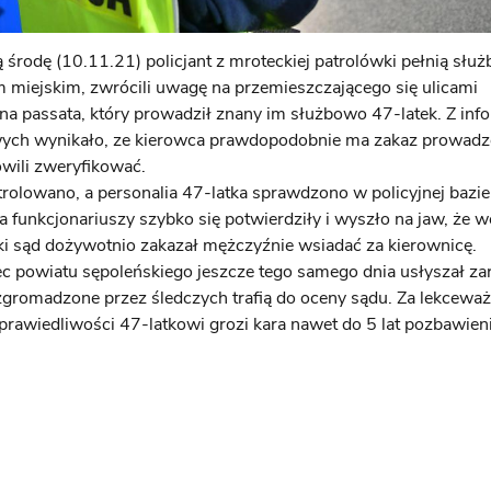
środę (10.11.21) policjant z mroteckiej patrolówki pełnią służ
m miejskim, zwrócili uwagę na przemieszczającego się ulicami
a passata, który prowadził znany im służbowo 47-latek. Z info
ch wynikało, ze kierowca prawdopodobnie ma zakaz prowadze
wili zweryfikować.
rolowano, a personalia 47-latka sprawdzono w policyjnej bazie
a funkcjonariuszy szybko się potwierdziły i wyszło na jaw, że 
ski sąd dożywotnio zakazał mężczyźnie wsiadać za kierownicę.
c powiatu sępoleńskiego jeszcze tego samego dnia usłyszał zar
zgromadzone przez śledczych trafią do oceny sądu. Za lekceważ
rawiedliwości 47-latkowi grozi kara nawet do 5 lat pozbawien