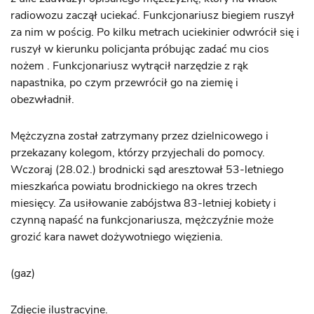
radiowozu zaczął uciekać. Funkcjonariusz biegiem ruszył
za nim w pościg. Po kilku metrach uciekinier odwrócił się i
ruszył w kierunku policjanta próbując zadać mu cios
nożem . Funkcjonariusz wytrącił narzędzie z rąk
napastnika, po czym przewrócił go na ziemię i
obezwładnił.
Mężczyzna został zatrzymany przez dzielnicowego i
przekazany kolegom, którzy przyjechali do pomocy.
Wczoraj (28.02.) brodnicki sąd aresztował 53-letniego
mieszkańca powiatu brodnickiego na okres trzech
miesięcy. Za usiłowanie zabójstwa 83-letniej kobiety i
czynną napaść na funkcjonariusza, mężczyźnie może
grozić kara nawet dożywotniego więzienia.
(gaz)
Zdjęcie ilustracyjne.