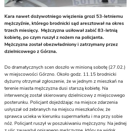
Kara nawet dożywotniego więzienia grozi 53-letniemu
mężczyźnie, którego brodnicki sąd aresztował na okres
trzech miesięcy. Mężczyzna usiłował zabić 83-letnią
kobietę, po czym ruszył z nożem na policjanta.
Mężczyzna został obezwładniony i zatrzymany przez
dzielnicowego z Górzna.
Do dramatycznych scen doszło w minioną sobotę (27.02.)
w miejscowości Górzno. Około godz. 11.15 brodnicki
dyżurny otrzymał zgłoszenie, że w jednym z mieszkań na
terenie miasta mężczyzna dusi starszą kobietę. Na
interwencję został skierowany dzielnicowy z miejscowego
posterunku. Policjant dojeżdżając na miejsce zdarzenia
usłyszał od zebranych na miejscu mieszkańców, że
sprawca ucieka w kierunku supermarketu i ma przy sobie
nóż. Policjant ruszył w poszukiwaniu mężczyzny. Na jednej
z ulic zauważył opisanego mężczyznę, który na widok