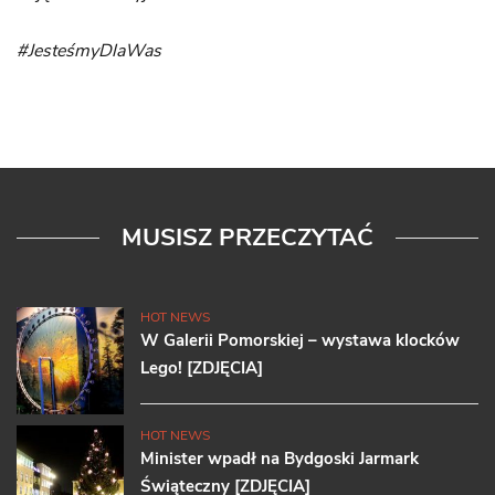
#JesteśmyDlaWas
MUSISZ PRZECZYTAĆ
HOT NEWS
W Galerii Pomorskiej – wystawa klocków
Lego! [ZDJĘCIA]
HOT NEWS
Minister wpadł na Bydgoski Jarmark
Świąteczny [ZDJĘCIA]