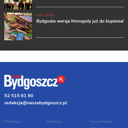
HOT NEWS
Bydgoska wersja Monopoly już do kupienia!
52 515 61 90
redakcja@naszabydgoszcz.pl
Redakcja
Reklama
Social media