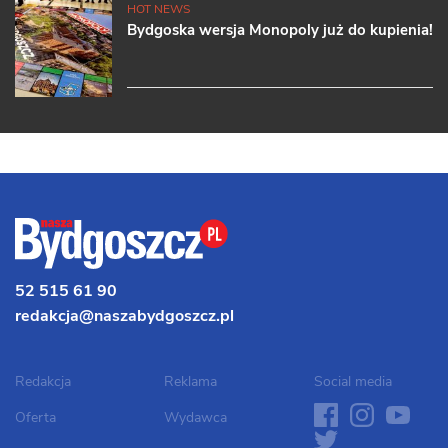
HOT NEWS
Bydgoska wersja Monopoly już do kupienia!
52 515 61 90
redakcja@naszabydgoszcz.pl
Redakcja
Reklama
Social media
facebook
instagram
youtube
twit
Oferta
Wydawca