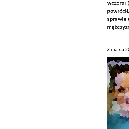
wczoraj 
powrócił,
sprawie 
mężczyzn
3 marca 2