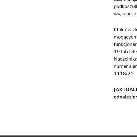
podkoszulk
wiązane, z
Ktokolwiek
mogących m
funkcjonar
19 lub tel
Naczelnik
numer alar
1118/21.
[AKTUALIZ
odnalezie