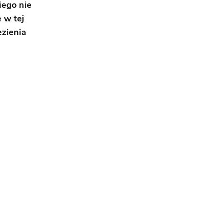
iego nie
 w tej
ezienia