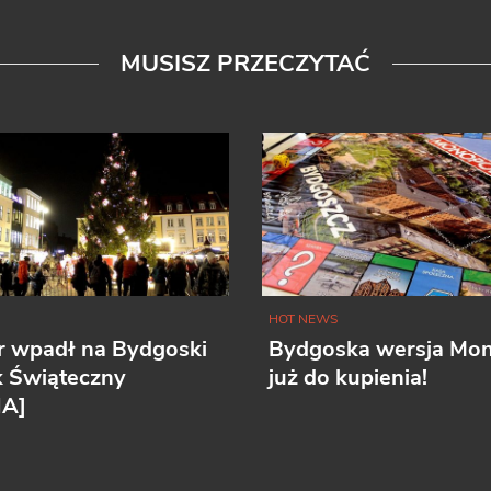
MUSISZ PRZECZYTAĆ
HOT NEWS
r wpadł na Bydgoski
Bydgoska wersja Mo
k Świąteczny
już do kupienia!
IA]