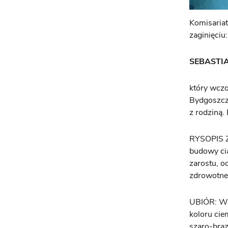
Komisaria
zaginięciu:
SEBASTIAN
który wczo
Bydgoszczy
z rodziną. 
RYSOPIS Z
budowy cia
zarostu, o
zdrowotne
UBIÓR: W c
koloru cie
szaro-brąz