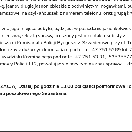
ę, jeansy długie jasnoniebieskie z podwiniętymi nogawkami, bu
amszowe, na szyi łańcuszek z numerem telefonu oraz grupą kr
 zna jego miejsce pobytu, bądź jest w posiadaniu jakichkolwiek 
ieć związek z tą sprawą proszony jest o kontakt osobisty z
iuszami Komisariatu Policji Bydgoszcz-Szwederowo przy ul. To
efoniczny z dyżurnym komisariatu pod nr tel. 47 751 5269 lub 
a Wydziału Kryminalnego pod nr tel. 47 751 53 31, 53535577
mowy Policji 112, powołując się przy tym na znak sprawy: L.dz.
ACJA] Dzisiaj po godzinie 13.00 policjanci poinformowali o
niu poszukiwanego Sebastiana.