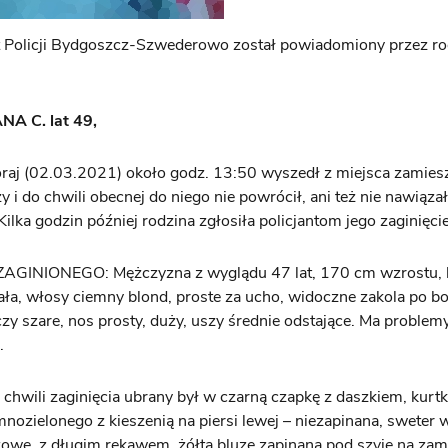
t Policji Bydgoszcz-Szwederowo został powiadomiony przez ro
A C. lat 49,
raj (02.03.2021) około godz. 13:50 wyszedł z miejsca zamies
 i do chwili obecnej do niego nie powrócił, ani też nie nawiąza
Kilka godzin później rodzina zgłosiła policjantom jego zaginięcie
AGINIONEGO: Mężczyzna z wyglądu 47 lat, 170 cm wzrostu, 
ła, włosy ciemny blond, proste za ucho, widoczne zakola po b
czy szare, nos prosty, duży, uszy średnie odstające. Ma problem
.
hwili zaginięcia ubrany był w czarną czapkę z daszkiem, kur
mnozielonego z kieszenią na piersi lewej – niezapinana, sweter
owe, z długim rękawem, żółtą bluzę zapinaną pod szyję na zam