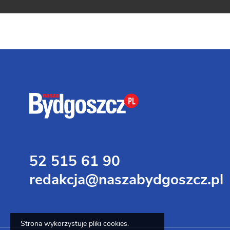
52 515 61 90
redakcja@naszabydgoszcz.pl
Strona wykorzystuje pliki cookies.