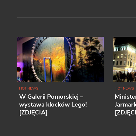
HOT NEWS
HOT NEWS
W Galerii Pomorskiej –
Ministe
wystawa klocków Lego!
Jarmar
[ZDJĘCIA]
[ZDJĘC