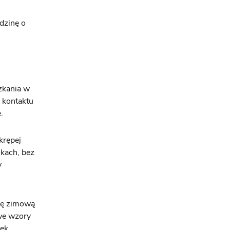
dzinę o
zkania w
ł kontaktu
.
krępej
okach, bez
y
tkę zimową
 we wzory
ek,