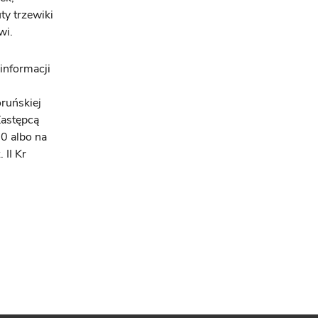
ty trzewiki
wi.
informacji
ruńskiej
Zastępcą
0 albo na
 II Kr