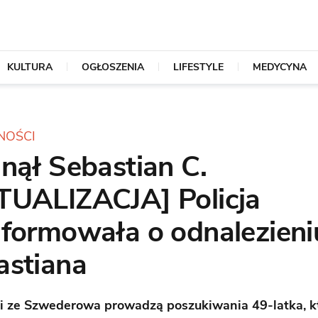
KULTURA
OGŁOSZENIA
LIFESTYLE
MEDYCYNA
NOŚCI
nął Sebastian C.
TUALIZACJA] Policja
nformowała o odnalezieni
astiana
ci ze Szwederowa prowadzą poszukiwania 49-latka, k