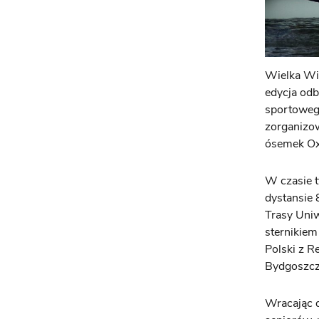
Wielka Wio
edycja odb
sportowego
zorganizow
ósemek Ox
W czasie t
dystansie 
Trasy Uniw
sternikiem
Polski z R
Bydgoszcz
Wracając 