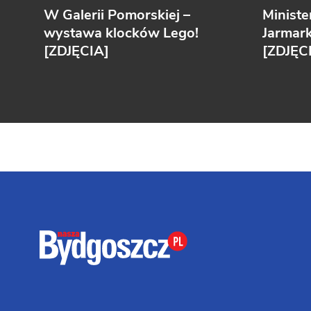
W Galerii Pomorskiej –
Ministe
wystawa klocków Lego!
Jarmar
[ZDJĘCIA]
[ZDJĘC