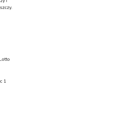
zy i
szczy.
Lotto
c 1