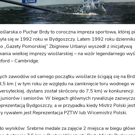
ślarska o Puchar Brdy to coroczna impreza sportowa, której p
yła się w 1992 roku w Bydgoszczy. Latem 1992 roku dziennika
 „Gazety Pomorskiej” Zbigniew Urbanyi wyszedł z inicjatywą
ania wielkiej imprezy wioślarskiej – na wzór legendarnego wy
ford – Cambridge.
ych zawodów od samego początku wioślarze ścigają się na Brdz
8,5 km ( w tym roku ze względu na zamknięcie toru wodnego w
ersyteckiej, dystans został skrócony do 7,5 km) w konkurencji
 juniorów i seniorów. W biegach głównych rywalizuje zazwycza
eprezentacją Bydgoszczy, a w przypadku kiedy Mistrz Polski jest
y rywalem jest Reprezentacja PZTW lub Wicemistrz Polski.
do wyników: Srebrne medale za zajęcie 2 miejsca w biegu głó