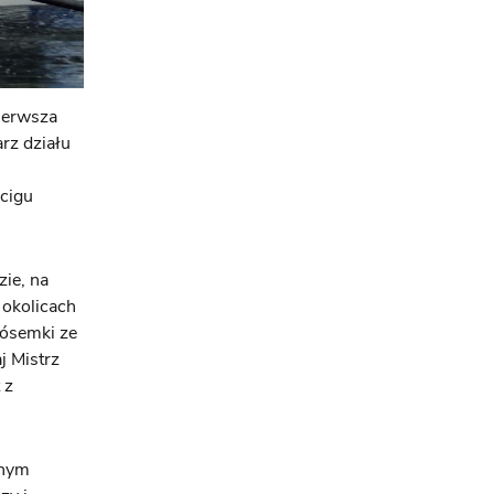
ierwsza
rz działu
ścigu
ie, na
 okolicach
 ósemki ze
j Mistrz
 z
wnym