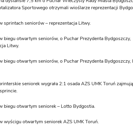
na dystansie 7,5 km o Puchar Wieczysty Rady Miasta Bydgoszc
talizatora Sportowego otrzymali wioślarze reprezentacji Bydgo
w sprintach seniorów – reprezentacja Litwy.
 w biegu otwartym seniorów, o Puchar Prezydenta Bydgoszczy,
cja Litwy.
w biegu otwartym seniorów, o Puchar Prezydenta Bydgoszczy, 
rinterskie seniorek wygrała 2:1 osada AZS UMK Toruń zajmują
sprincie.
w biegu otwartym seniorek – Lotto Bydgostia.
 w wyścigu otwartym seniorek AZS UMK Toruń.