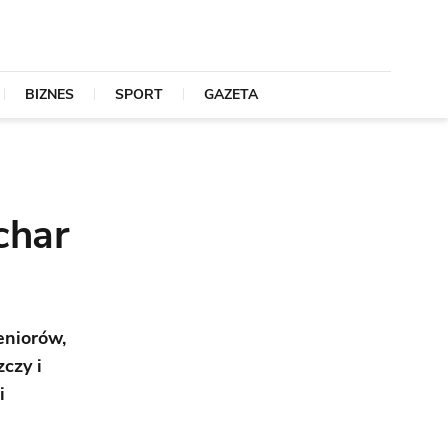
BIZNES
SPORT
GAZETA
char
eniorów,
czy i
i