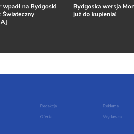
r wpadł na Bydgoski
Bydgoska wersja Mo
k Świąteczny
już do kupienia!
IA]
Redakcja
Reklama
Oferta
Wydawca