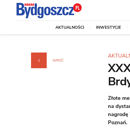
AKTUALNOŚCI
INWESTYCJE
AKTUAL
WRÓĆ
XXX
Brd
Złote me
na dysta
nagrodę 
Poznań.