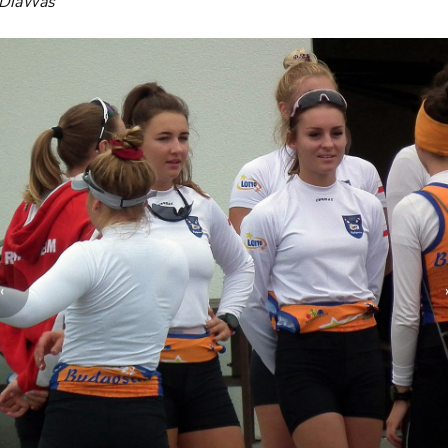
yDlaWas
‹