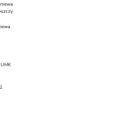
gniewa
oszczy.
niewa
S UMK
2.