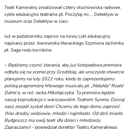
Teatr Kameralny zrealizował cztery słuchowiska radiowe,
cykle edukacyjno teatralne pt. Poczytaj mi…, Detektyw w
muzeum oraz Detektyw w sieci.
Już w październiku zaprosi na nowy cykl edukacyjny
napisany przez kierownika literackiego Szymona Jachimka
pt. Saga rodu korników.
–
Będziemy czynić starania, aby już listopadowa premiera
odbyła się na scenie przy Grodzkiej, ale uroczyste otwarcie
planujemy na luty 2022 roku, kiedy to zaprezentujemy
polską prapremierę hitowego musicalu pt. „Matylda” Roald
Dahle’a, w reż. Jacka Mikołajczyka. Ta premiera będzie
naszą koprodukcja z warszawskim Teatrem Syrena. Dzisiaj
nasz zespół zyskał dom! Chcemy do tego domu zaprosić
Was drodzy widzowie, młodzi i najmłodsi. Od dziś miasto
Bydgoszcz ma swój teatr dla dzieci i młodzieży.
Zapraszamy! –
powiedział dyrektor Teatru Kameralnego.