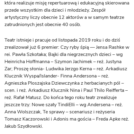
która realizuje misję repertuarową i edukacyjną skierowana
przede wszystkim dla dzieci i młodzieży. Zespół
artystyczny liczy obecnie 12 aktorów a w samym teatrze
zatrudnionych jest obecnie 40 osób.
Teatr istnieje i pracuje od listopada 2019 roku i do dziś
zrealizował już 6 premier: Czy ryby śpią — Jensa Rashke w
rei. Pawła Szkotaka; Bajki dla niegrzecznych dzieci – wg
Heinricha Hoffmanna – Szymon Jachimek – reż. Justyna
Zar; Proszę słonia- Ludwika Jerzgo Kerna – reż. Arkadiusz
Klucznik Wyspa/lslander- Finna Andersona – reż.
Agnieszka Ploszajska Dziewczynka z herbacianych pól –
scen. i reż. Arkadiusz Klucznik Nina i Paul Thilo Reifferta –
reż. Rafał Matusz. Do końca tego roku teatr zrealizuje
jeszcze trzy: Nowe szaty TindiElli – wg Andersena – reż.
Anna Wolszczak, Te sprawy – scenariusz i reżyseria
Tomasz Kaczorowski i Adonis ma gościa – Freda Apke reż.
Jakub Szydłowski.