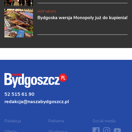
HOT NEWS
Bydgoska wersja Monopoly już do kupienia!
52 515 61 90
redakcja@naszabydgoszcz.pl
Redakcja
Reklama
Social media
facebook
instagram
youtube
twit
Oferta
Wydawca