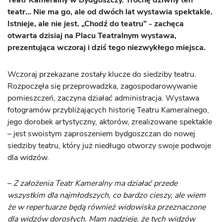
Teatr Kameralny w Bydgoszczy. Trochę dziwny ten
teatr… Nie ma go, ale od dwóch lat wystawia spektakle.
Istnieje, ale nie jest. „Chodź do teatru” - zachęca
otwarta dzisiaj na Placu Teatralnym wystawa,
prezentująca wczoraj i dziś tego niezwykłego miejsca.
Wczoraj przekazane zostały klucze do siedziby teatru.
Rozpoczęła się przeprowadzka, zagospodarowywanie
pomieszczeń, zaczyna działać administracja. Wystawa
fotogramów przybliżających historię Teatru Kameralnego,
jego dorobek artystyczny, aktorów, zrealizowane spektakle
– jest swoistym zaproszeniem bydgoszczan do nowej
siedziby teatru, który już niedługo otworzy swoje podwoje
dla widzów.
–
Z założenia Teatr Kameralny ma działać przede
wszystkim dla najmłodszych, co bardzo cieszy, ale wiem
że w repertuarze będą również widowiska przeznaczone
dla widzów dorosłych. Mam nadzieję, że tych widzów