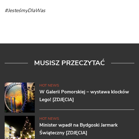
#JesteśmyDlaWas
MUSISZ PRZECZYTAĆ
HOT NEWS
W Galerii Pomorskiej – wystawa klocków
Lego! [ZDJĘCIA]
HOT NEWS
Minister wpadł na Bydgoski Jarmark
Świąteczny [ZDJĘCIA]