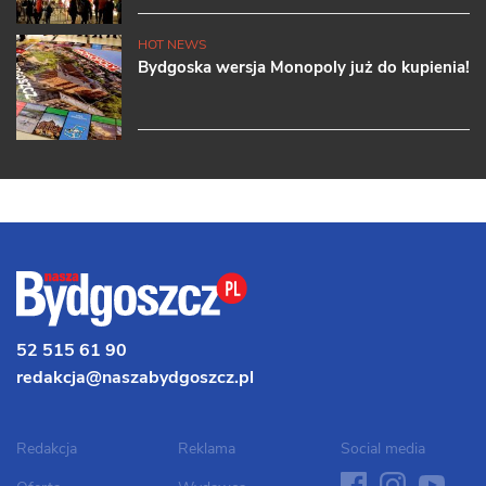
HOT NEWS
Bydgoska wersja Monopoly już do kupienia!
52 515 61 90
redakcja@naszabydgoszcz.pl
Redakcja
Reklama
Social media
facebook
instagram
youtube
twit