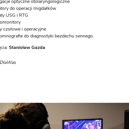
gacje optyczne otolaryngologiczne
atory do operacji migdałków
aty USG i RTG
iomonitory
y czołowe i operacyjne
somnografie do diagnostyki bezdechu sennego.
ęcia:
Stanisław Gazda
yDlaWas