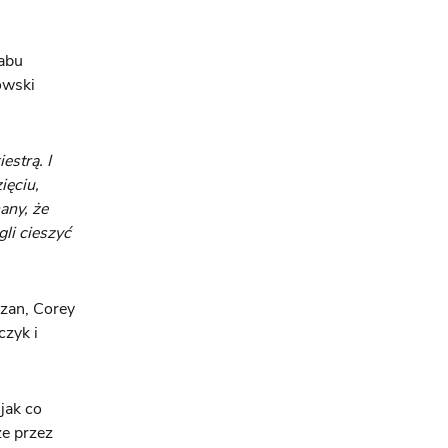
tabu
owski
strą. I
ięciu,
any, że
li cieszyć
zan, Corey
zyk i
jak co
że przez