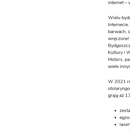
internet –
Wielu bydg
Internecie
barwach, o
wręczone!
Bydgoszcz,
Kultury i
Motors, pa
wiele inn
W 2021 ro
otolaryngo
grają aż 1
zest
egzo
lase