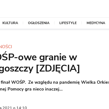
KULTURA
OGŁOSZENIA
LIFESTYLE
MEDYCYNA
NOŚCI
P-owe granie w
goszczy [ZDJĘCIA]
 finał WOŚP. Ze względu na pandemię Wielka Orkie
nej Pomocy gra nieco inaczej…
ia 2021 o 14:10