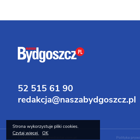
52 515 61 90
redakcja@naszabydgoszcz.pl
Strona wykorzystuje pliki cookies.
Czytaj więcej
OK
Copyright ©2026 mediastar.com.pl
Polityka pryw