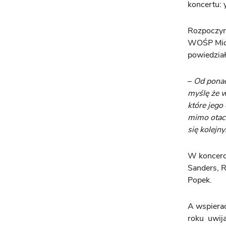
koncertu:
Rozpoczyna
WOŚP Mich
powiedział
–
Od ponad
myślę że w
które jego
mimo otacz
się kolejn
W koncerc
Sanders, 
Popek.
A wspiera
roku uwija