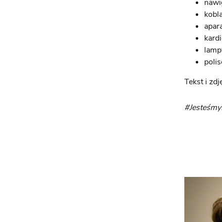
nawi
kobl
apar
kard
lamp
poli
Tekst i zdj
#Jesteśm