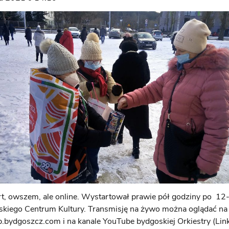
rt, owszem, ale online. Wystartował prawie pół godziny po 12-
skiego Centrum Kultury. Transmisję na żywo można oglądać na
bydgoszcz.com i na kanale YouTube bydgoskiej Orkiestry (Lin