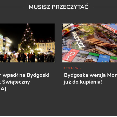
MUSISZ PRZECZYTAĆ
HOT NEWS
r wpadł na Bydgoski
Bydgoska wersja Mo
k Świąteczny
już do kupienia!
IA]