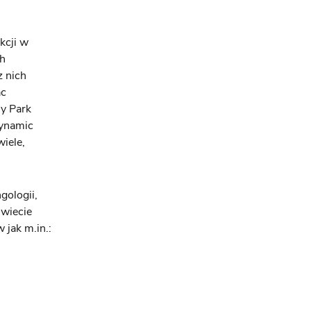
kcji w
ch
z nich
ac
ny Park
Dynamic
iele,
gologii,
świecie
 jak m.in.: