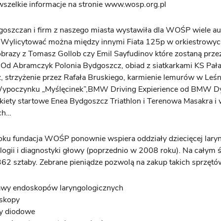
 wszelkie informacje na stronie www.wosp.org.pl
oszczan i firm z naszego miasta wystawiła dla WOŚP wiele au
. Wylicytować można między innymi Fiata 125p w orkiestrowy
brazy z Tomasz Gollob czy Emil Sayfudinov które zostaną prze
 Od Abramczyk Polonia Bydgoszcz, obiad z siatkarkami KS Pał
 strzyżenie przez Rafała Bruskiego, karmienie lemurów w Leś
 Wypoczynku „Myślęcinek”,BMW Driving Expierience od BMW 
kiety startowe Enea Bydgoszcz Triathlon i Terenowa Masakra i w
ych…
ku fundacja WOŚP ponownie wspiera oddziały dziecięcej laryn
logii i diagnostyki głowy (poprzednio w 2008 roku). Na całym 
362 sztaby.
Zebrane pieniądze pozwolą na zakup takich sprzętów
awy endoskopów laryngologicznych
skopy
ry diodowe