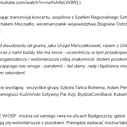
 youtube.com/watch?v=nwNA6kLW8fQ ).
jąc transmisję koncertu, wspólnie z Szefem Regionalnego Sz
ałem Moczadło, wicemarszałek województwa Zbigniew Ostr
:
 dwudziestu lat gramy, jako Urząd Marszałkowski, razem z Orkie
raz z nami każdy, kto ma serce – uczestniczy w tym przedsięwz
 organizatorzy i wolontariusze robią znakomicie. Jestem przekon
ającego nas wroga – pandemii – też damy radę i będziemy mog
ym rekordem!
ie wystąpią: wszystkie grupy Szkoła Tańca Bohema, Adam Per
Remigiusz Kuźmiński Sztywny Pal Azji, BydziaComBand, Kubańc
ć WOŚP można od samego rana na ulicach Bydgoszczy, gdzie 
ją się wolontariusze z puszkami. Pieniądze wpłacać można tak