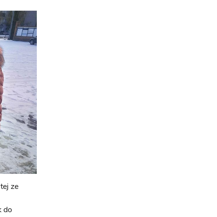
tej ze
k do