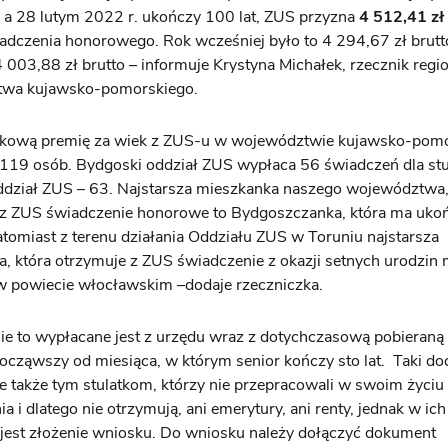
 a 28 lutym 2022 r. ukończy 100 lat, ZUS przyzna
4 512,41 zł
adczenia honorowego. Rok wcześniej było to 4 294,67 zł brutt
4 003,88 zł brutto – informuje Krystyna Michałek, rzecznik reg
wa kujawsko-pomorskiego.
tkową premię za wiek z ZUS-u w województwie kujawsko-pom
119 osób. Bydgoski oddział ZUS wypłaca 56 świadczeń dla stu
ddział ZUS – 63. Najstarsza mieszkanka naszego województwa,
 z ZUS świadczenie honorowe to Bydgoszczanka, która ma uko
atomiast z terenu działania Oddziału ZUS w Toruniu najstarsza
, która otrzymuje z ZUS świadczenie z okazji setnych urodzin 
w powiecie włocławskim –dodaje rzeczniczka.
e to wypłacane jest z urzędu wraz z dotychczasową pobieraną
począwszy od miesiąca, w którym senior kończy sto lat. Taki do
e także tym stulatkom, którzy nie przepracowali w swoim życiu 
ia i dlatego nie otrzymują, ani emerytury, ani renty, jednak w ic
jest złożenie wniosku. Do wniosku należy dołączyć dokument