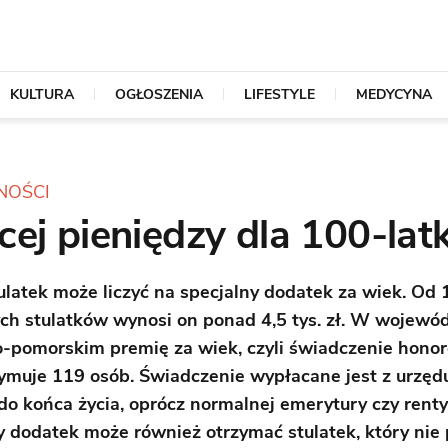
KULTURA
OGŁOSZENIA
LIFESTYLE
MEDYCYNA
NOŚCI
ej pieniędzy dla 100-la
ulatek może liczyć na specjalny dodatek za wiek. Od 
ch stulatków wynosi on ponad 4,5 tys. zł. W wojewó
-pomorskim premię za wiek, czyli świadczenie hono
ymuje 119 osób. Świadczenie wypłacane jest z urzędu
 do końca życia, oprócz normalnej emerytury czy renty
y dodatek może również otrzymać stulatek, który nie 