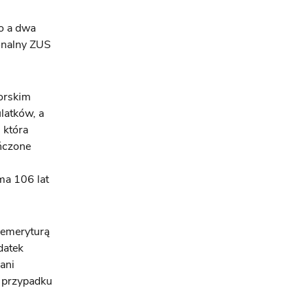
o a dwa
ionalny ZUS
orskim
latków, a
 która
ńczone
ma 106 lat
 emeryturą
datek
ani
h przypadku