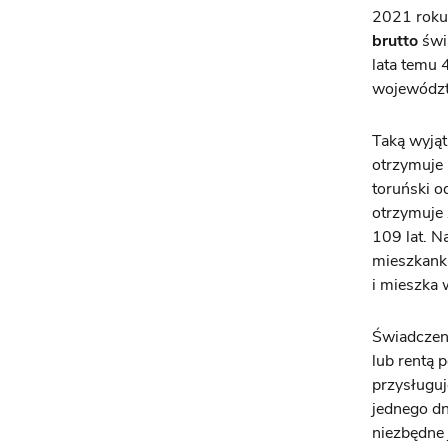
2021 roku
brutto
świ
lata temu 
województ
Taką wyją
otrzymuje 
toruński o
otrzymuje
109 lat. N
mieszkanka
i mieszka 
Świadczeni
lub rentą 
przysługuj
jednego dn
niezbędne 