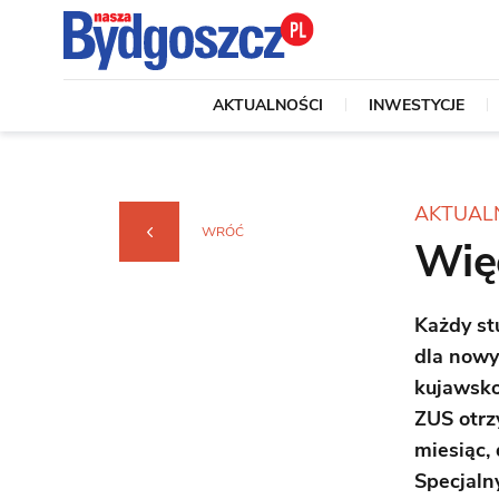
AKTUALNOŚCI
INWESTYCJE
AKTUAL
WRÓĆ
Więc
Każdy st
dla nowy
kujawsko
ZUS otrz
miesiąc,
Specjaln