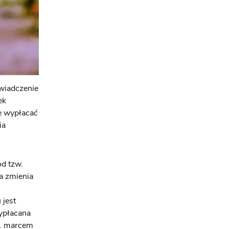
świadczenie
ek
że wypłacać
ia
d tzw.
a zmienia
 jest
wypłacana
 1 marcem