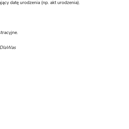
jący datę urodzenia (np. akt urodzenia).
stracyjne.
yDlaWas