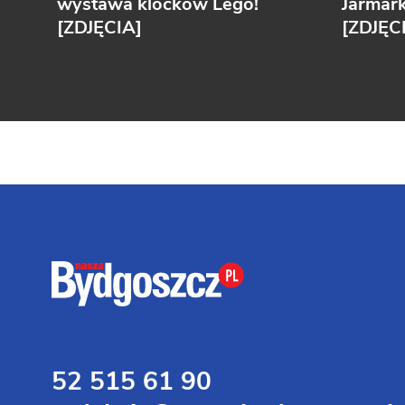
wystawa klocków Lego!
Jarmar
[ZDJĘCIA]
[ZDJĘC
52 515 61 90