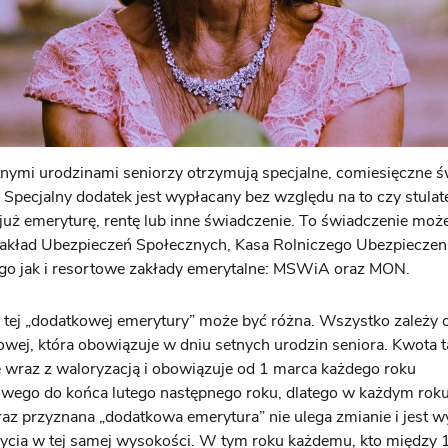
nymi urodzinami seniorzy otrzymują specjalne, comiesięczne 
Specjalny dodatek jest wypłacany bez względu na to czy stulat
już emeryturę, rentę lub inne świadczenie. To świadczenie mo
akład Ubezpieczeń Społecznych, Kasa Rolniczego Ubezpieczen
go jak i resortowe zakłady emerytalne: MSWiA oraz MON.
ej „dodatkowej emerytury” może być różna. Wszystko zależy o
wej, która obowiązuje w dniu setnych urodzin seniora. Kwota t
 wraz z waloryzacją i obowiązuje od 1 marca każdego roku
wego do końca lutego następnego roku, dlatego w każdym roku
 raz przyznana „dodatkowa emerytura” nie ulega zmianie i jest 
życia w tej samej wysokości. W tym roku każdemu, kto między