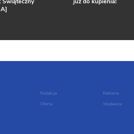
k Świąteczny
już do kupienia!
IA]
Redakcja
Reklama
Oferta
Wydawca