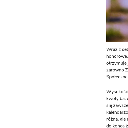
Wraz z set
honorowe. 
otrzymuje 
zarówno Z
Społeczne
Wysokość t
kwoty bazo
się zawsze
kalendarzo
różna, ale
do końca 