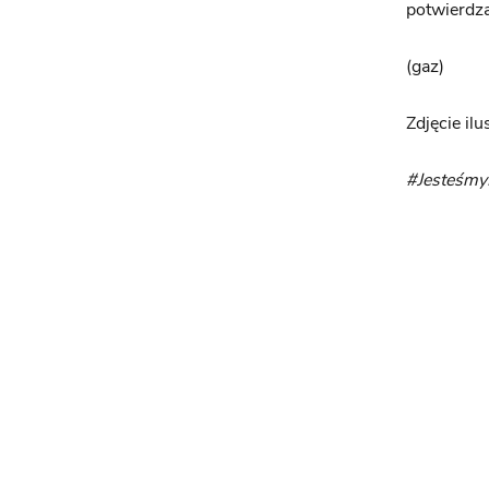
potwierdza
(gaz)
Zdjęcie ilu
#Jesteśm