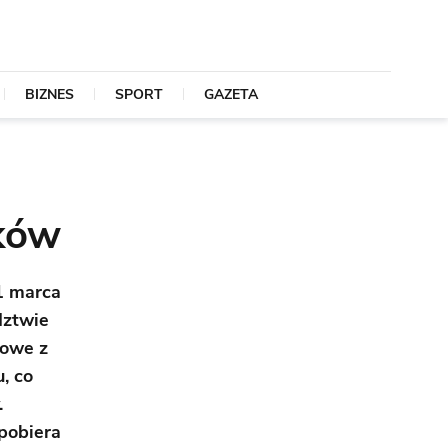
BIZNES
SPORT
GAZETA
tków
1 marca
dztwie
rowe z
, co
.
pobiera