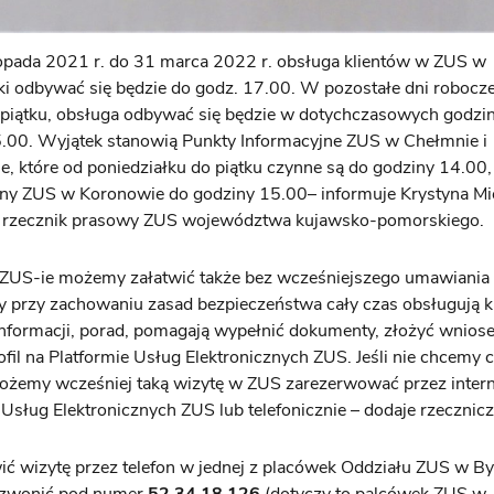
topada 2021 r. do 31 marca 2022 r. obsługa klientów w ZUS w
ki odbywać się będzie do godz. 17.00. W pozostałe dni robocze,
piątku, obsługa odbywać się będzie w dotychczasowych godzina
5.00. Wyjątek stanowią Punkty Informacyjne ZUS w Chełmnie i
, które od poniedziałku do piątku czynne są do godziny 14.00,
jny ZUS w Koronowie do godziny 15.00– informuje Krystyna Mi
y rzecznik prasowy ZUS województwa kujawsko-pomorskiego.
ZUS-ie możemy załatwić także bez wcześniejszego umawiania s
 przy zachowaniu zasad bezpieczeństwa cały czas obsługują k
informacji, porad, pomagają wypełnić dokumenty, złożyć wnios
ofil na Platformie Usług Elektronicznych ZUS. Jeśli nie chcemy 
ożemy wcześniej taką wizytę w ZUS zarezerwować przez intern
 Usług Elektronicznych ZUS lub telefonicznie – dodaje rzecznicz
ć wizytę przez telefon w jednej z placówek Oddziału ZUS w B