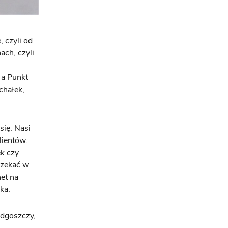
 czyli od
ch, czyli
 a Punkt
chałek,
ię. Nasi
lientów.
ek czy
czekać w
et na
ka.
ydgoszczy,