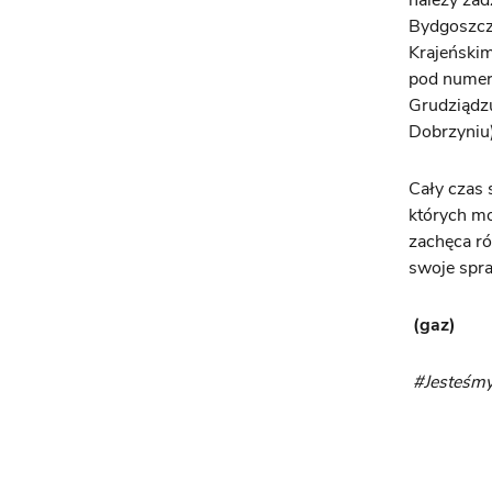
należy za
Bydgoszczy
Krajeński
pod nume
Grudziądzu
Dobrzyniu)
Cały czas
których m
zachęca ró
swoje spr
(gaz)
#Jesteśm