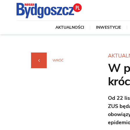
AKTUALNOŚCI
INWESTYCJE
AKTUAL
WRÓĆ
W p
króc
Od 22 li
ZUS będą
obowiązy
epidemio