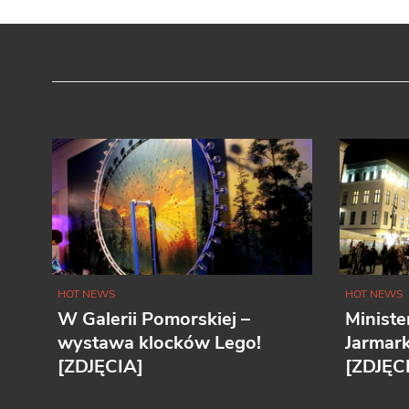
HOT NEWS
HOT NEWS
W Galerii Pomorskiej –
Ministe
wystawa klocków Lego!
Jarmar
[ZDJĘCIA]
[ZDJĘC