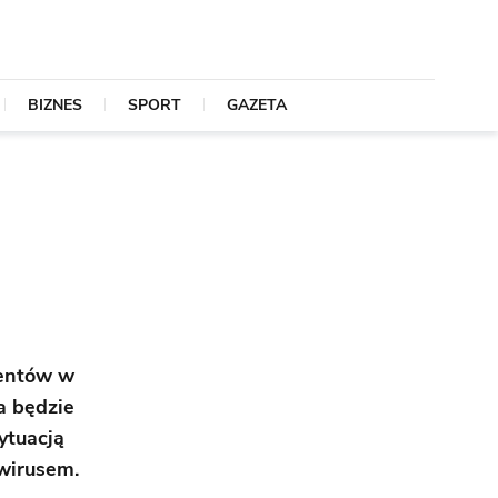
BIZNES
SPORT
GAZETA
ientów w
a będzie
ytuacją
awirusem.