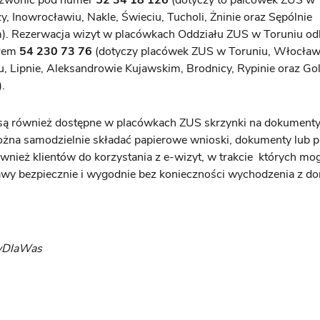
dzwonić pod numer
52 34 18 126
(dotyczy to palcówek ZUS w
, Inowrocławiu, Nakle, Świeciu, Tucholi, Żninie oraz Sępólnie
m). Rezerwacja wizyt w placówkach Oddziału ZUS w Toruniu od
rem
54 230 73 76
(dotyczy placówek ZUS w Toruniu, Włocław
, Lipnie, Aleksandrowie Kujawskim, Brodnicy, Rypinie oraz Go
.
 są również dostępne w placówkach ZUS skrzynki na dokumenty
ożna samodzielnie składać papierowe wnioski, dokumenty lub 
wnież klientów do korzystania z e-wizyt, w trakcie których mo
awy bezpiecznie i wygodnie bez konieczności wychodzenia z d
yDlaWas