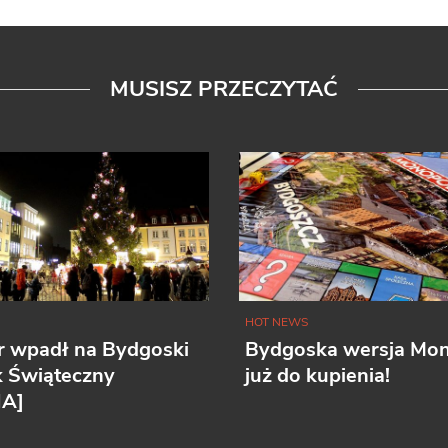
MUSISZ PRZECZYTAĆ
HOT NEWS
r wpadł na Bydgoski
Bydgoska wersja Mo
k Świąteczny
już do kupienia!
IA]