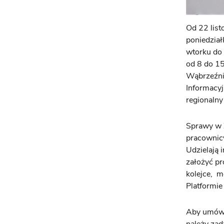
Od 22 lis
poniedział
wtorku do 
od 8 do 1
Wąbrzeźnie
Informacy
regionaln
Sprawy w 
pracownicy
Udzielają 
założyć pr
kolejce, m
Platformie
Aby umówi