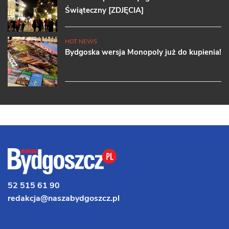
Świąteczny [ZDJĘCIA]
HOT NEWS
Bydgoska wersja Monopoly już do kupienia!
52 515 61 90
redakcja@naszabydgoszcz.pl