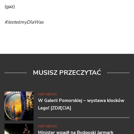
(gaz)
#JesteśmyDlaWas
MUSISZ PRZECZYTAĆ
HOT NEWS
W Galerii Pomorskiej – wystawa klocków
Lego! [ZDJĘCIA]
HOT NEWS
Minister wpadł na Bydgoski Jarmark