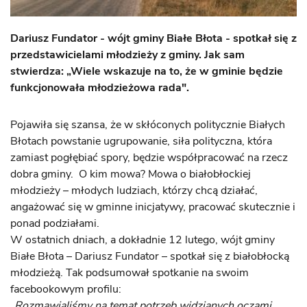
Dariusz Fundator - wójt gminy Białe Błota - spotkał się z
przedstawicielami młodzieży z gminy. Jak sam
stwierdza: „Wiele wskazuje na to, że w gminie będzie
funkcjonowała młodzieżowa rada".
Pojawiła się szansa, że w skłóconych politycznie Białych
Błotach powstanie ugrupowanie, siła polityczna, która
zamiast pogłębiać spory, będzie współpracować na rzecz
dobra gminy. O kim mowa? Mowa o białobłockiej
młodzieży – młodych ludziach, którzy chcą działać,
angażować się w gminne inicjatywy, pracować skutecznie i
ponad podziałami.
W ostatnich dniach, a dokładnie 12 lutego, wójt gminy
Białe Błota – Dariusz Fundator – spotkał się z białobłocką
młodzieżą. Tak podsumował spotkanie na swoim
facebookowym profilu:
„Rozmawialiśmy na temat potrzeb widzianych oczami