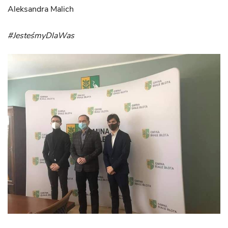
Aleksandra Malich
#JesteśmyDlaWas