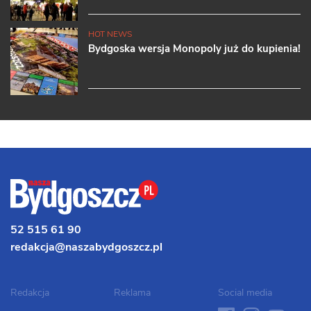
HOT NEWS
Bydgoska wersja Monopoly już do kupienia!
52 515 61 90
redakcja@naszabydgoszcz.pl
Redakcja
Reklama
Social media