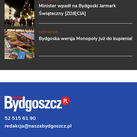
Minister wpadł na Bydgoski Jarmark
Świąteczny [ZDJĘCIA]
HOT NEWS
Bydgoska wersja Monopoly już do kupienia!
52 515 61 90
redakcja@naszabydgoszcz.pl