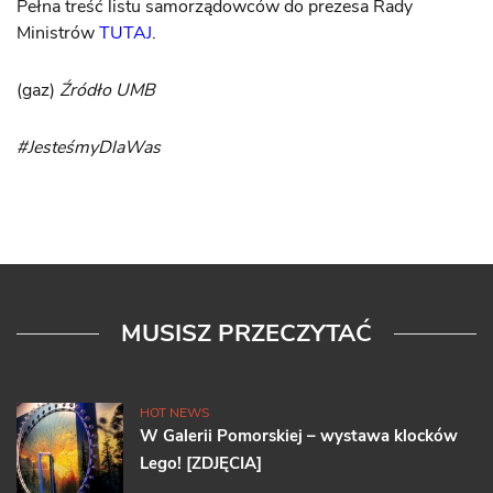
Pełna treść listu samorządowców do prezesa Rady
Ministrów
TUTAJ
.
(gaz)
Źródło UMB
#JesteśmyDlaWas
MUSISZ PRZECZYTAĆ
HOT NEWS
W Galerii Pomorskiej – wystawa klocków
Lego! [ZDJĘCIA]