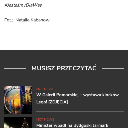
#JesteśmyDlaWas
Fot.: Natalia Kabanow
MUSISZ PRZECZYTAĆ
HOT NEWS
W Galerii Pomorskiej – wystawa klocków
Lego! [ZDJĘCIA]
HOT NEWS
Minister wpadł na Bydgoski Jarmark