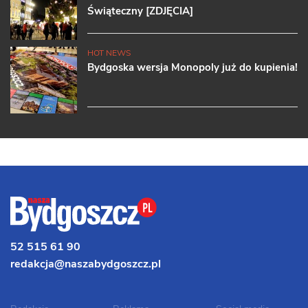
Świąteczny [ZDJĘCIA]
HOT NEWS
Bydgoska wersja Monopoly już do kupienia!
52 515 61 90
redakcja@naszabydgoszcz.pl