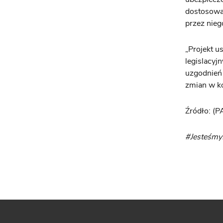
dostosować
przez nieg
„Projekt u
legislacyj
uzgodnień 
zmian w k
Źródło: (P
#Jesteśm