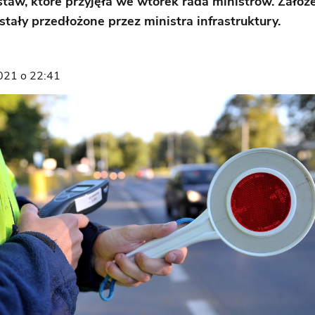
staw, które przyjęła we wtorek rada ministrów. Założ
stały przedłożone przez ministra infrastruktury.
2021 o 22:41