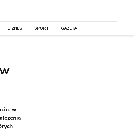
BIZNES
SPORT
GAZETA
 w
m.in. w
założenia
órych