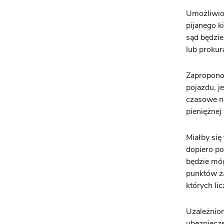
Umożliwio
pijanego k
sąd będzie
lub prokur
Zapropono
pojazdu, j
czasowe ni
pieniężnej
Miałby się
dopiero po
będzie mó
punktów za
których li
Uzależnio
ubezpiecz