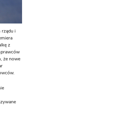
 rządu i
emiera
lkę z
a sprawców
m, że nowe
ar
rowców.
ie
kazywane