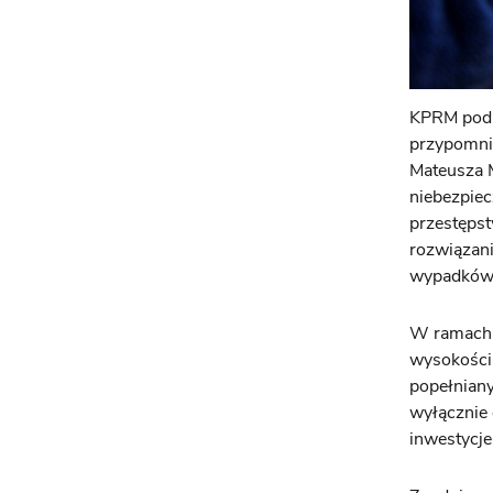
KPRM podkr
przypomnia
Mateusza M
niebezpiec
przestęps
rozwiązani
wypadków 
W ramach 
wysokości 
popełnian
wyłącznie
inwestycj