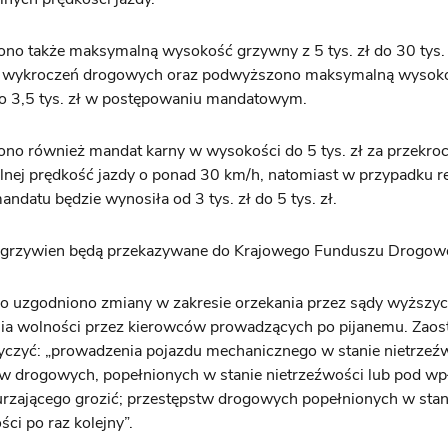
no także maksymalną wysokość grzywny z 5 tys. zł do 30 tys.
 wykroczeń drogowych oraz podwyższono maksymalną wysok
o 3,5 tys. zł w postępowaniu mandatowym.
o również mandat karny w wysokości do 5 tys. zł za przekro
lnej prędkość jazdy o ponad 30 km/h, natomiast w przypadku 
ndatu będzie wynosiła od 3 tys. zł do 5 tys. zł.
grzywien będą przekazywane do Krajowego Funduszu Drogow
o uzgodniono zmiany w zakresie orzekania przez sądy wyższyc
ia wolności przez kierowców prowadzących po pijanemu. Zaost
yczyć: „prowadzenia pojazdu mechanicznego w stanie nietrzeź
tw drogowych, popełnionych w stanie nietrzeźwości lub pod 
rzającego grozić; przestępstw drogowych popełnionych w stan
ści po raz kolejny”.