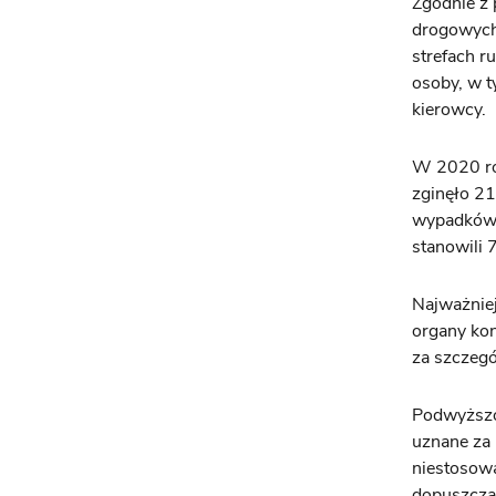
Zgodnie z
drogowych 
strefach r
osoby, w 
kierowcy.
W 2020 ro
zginęło 21
wypadków 
stanowili 
Najważniej
organy kon
za szczegó
Podwyższo
uznane za 
niestosowa
dopuszczal