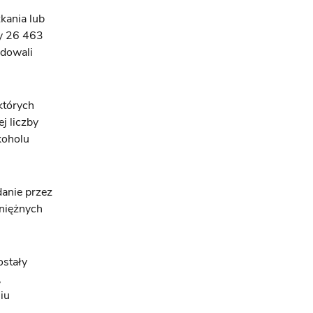
kania lub
ły 26 463
odowali
których
j liczby
koholu
anie przez
eniężnych
ostały
,
iu