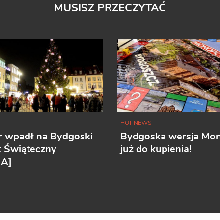
MUSISZ PRZECZYTAĆ
HOT NEWS
r wpadł na Bydgoski
Bydgoska wersja Mo
k Świąteczny
już do kupienia!
IA]