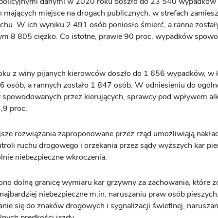
 policyjnymi danymi w 2020 roku doszło do 23 540 wypadków
mających miejsce na drogach publicznych, w strefach zamiesz
uchu. W ich wyniku 2 491 osób poniosło śmierć, a ranne zosta
tym 8 805 ciężko. Co istotne, prawie 90 proc. wypadków spow
ku z winy pijanych kierowców doszło do 1 656 wypadków, w 
6 osób, a rannych zostało 1 847 osób. W odniesieniu do ogólne
spowodowanych przez kierujących, sprawcy pod wpływem al
7,9 proc.
sze rozwiązania zaproponowane przez rząd umożliwiają nakład
troli ruchu drogowego i orzekania przez sądy wyższych kar pi
lnie niebezpieczne wkroczenia.
no dolną granicę wymiaru kar grzywny za zachowania, które z
najbardziej niebezpieczne m.in. naruszaniu praw osób pieszych
nie się do znaków drogowych i sygnalizacji świetlnej, naruszan
nych prędkości jazdy.