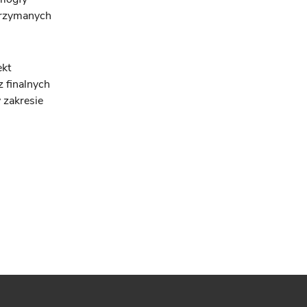
trzymanych
ekt
z finalnych
 zakresie