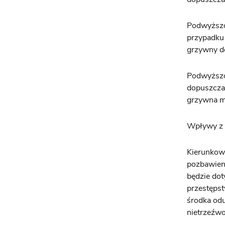
Podwyższo
przypadku
grzywny d
Podwyższon
dopuszcza
grzywna ma
Wpływy z 
Kierunkow
pozbawien
będzie dot
przestęps
środka odu
nietrzeźwo