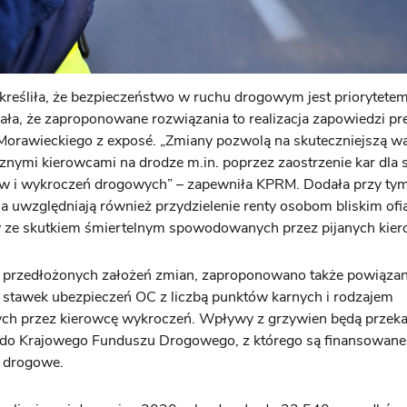
eśliła, że bezpieczeństwo w ruchu drogowym jest priorytetem
ła, że zaproponowane rozwiązania to realizacja zapowiedzi pr
orawieckiego z exposé. „Zmiany pozwolą na skuteczniejszą wa
znymi kierowcami na drodze m.in. poprzez zaostrzenie kar dl
tw i wykroczeń drogowych” – zapewniła KPRM. Dodała przy ty
a uwzględniają również przydzielenie renty osobom bliskim ofi
ze skutkiem śmiertelnym spowodowanych przez pijanych kie
przedłożonych założeń zmian, zaproponowano także powiązan
stawek ubezpieczeń OC z liczbą punktów karnych i rodzajem
ych przez kierowcę wykroczeń. Wpływy z grzywien będą prze
 do Krajowego Funduszu Drogowego, z którego są finansowane
e drogowe.