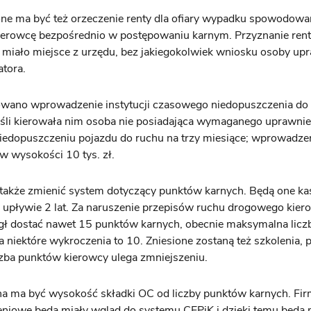
ne ma być też orzeczenie renty dla ofiary wypadku spowodowa
ierowcę bezpośrednio w postępowaniu karnym. Przyznanie rent
 miało miejsce z urzędu, bez jakiegokolwiek wniosku osoby up
atora.
wano wprowadzenie instytucji czasowego niedopuszczenia do
eśli kierowała nim osoba nie posiadająca wymaganego uprawnie
edopuszczeniu pojazdu do ruchu na trzy miesiące; wprowadzen
 w wysokości 10 tys. zł.
 także zmienić system dotyczący punktów karnych. Będą one k
 upływie 2 lat. Za naruszenie przepisów ruchu drogowego kier
gł dostać nawet 15 punktów karnych, obecnie maksymalna licz
 niektóre wykroczenia to 10. Zniesione zostaną też szkolenia, 
czba punktów kierowcy ulega zmniejszeniu.
na ma być wysokość składki OC od liczby punktów karnych. Fi
eniowe będą miały wgląd do systemu CEPiK i dzięki temu będą