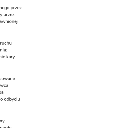
nego przez
y przez
rawnionej
 ruchu
nia:
ie kary
asowane
owca
ba
po odbyciu
rmy
 mogły