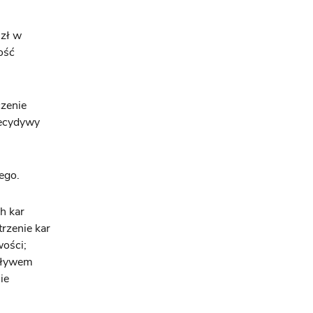
 zł w
ość
czenie
recydywy
ego.
h kar
rzenie kar
wości;
wpływem
ie