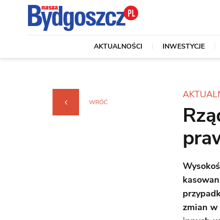
AKTUALNOŚCI
INWESTYCJE
AKTUAL
WRÓĆ
Rząd
pra
Wysokość
kasowani
przypadk
zmian w 