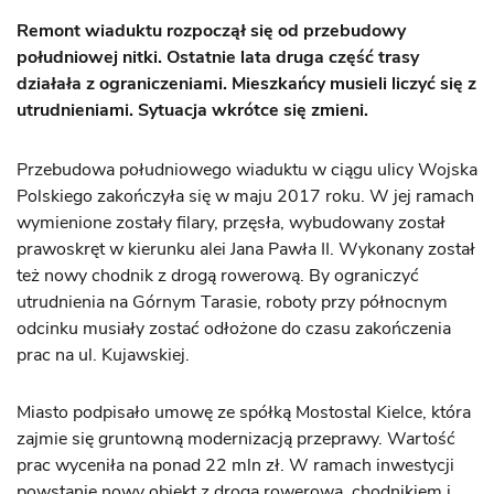
Remont wiaduktu rozpoczął się od przebudowy
południowej nitki. Ostatnie lata druga część trasy
działała z ograniczeniami. Mieszkańcy musieli liczyć się z
utrudnieniami. Sytuacja wkrótce się zmieni.
Przebudowa południowego wiaduktu w ciągu ulicy Wojska
Polskiego zakończyła się w maju 2017 roku. W jej ramach
wymienione zostały filary, przęsła, wybudowany został
prawoskręt w kierunku alei Jana Pawła II. Wykonany został
też nowy chodnik z drogą rowerową. By ograniczyć
utrudnienia na Górnym Tarasie, roboty przy północnym
odcinku musiały zostać odłożone do czasu zakończenia
prac na ul. Kujawskiej.
Miasto podpisało umowę ze spółką Mostostal Kielce, która
zajmie się gruntowną modernizacją przeprawy. Wartość
prac wyceniła na ponad 22 mln zł. W ramach inwestycji
powstanie nowy obiekt z drogą rowerową, chodnikiem i