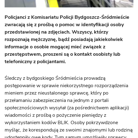
Policjanci z Komisariatu Policji Bydgoszcz-Śródmieście
zwracają się z prośbą o pomoc w identyfikacji osoby
przedstawionej na zdjęciach. Wszyscy, którzy
rozpoznają mężczyznę, bądź posiadają jakiekolwiek
informacje o osobie mogącej mieć związek z
przestępstwem, proszeni są o kontakt osobisty lub
telefoniczny z policjantami.
Śledczy z bydgoskiego Śródmieścia prowadzą
postępowanie w sprawie niekorzystnego rozporządzenia
mieniem przez nieustalonego sprawcę, który po
przełamaniu zabezpieczenia na jednym z portali
społecznościowych wysyłał (za pośrednictwem aplikacji)
wiadomości z prośbą o pożyczenie pieniędzy z
wykorzystaniem kodów BLIK. Osoby pokrzywdzone
myśląc, że korespondują ze swoimi znajomymi lub rodziną
udostępniły owe kody. Tym samym umożliwiły sprawcy