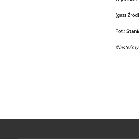
(gaz) Źró
Fot.:
Stan
#Jesteśm