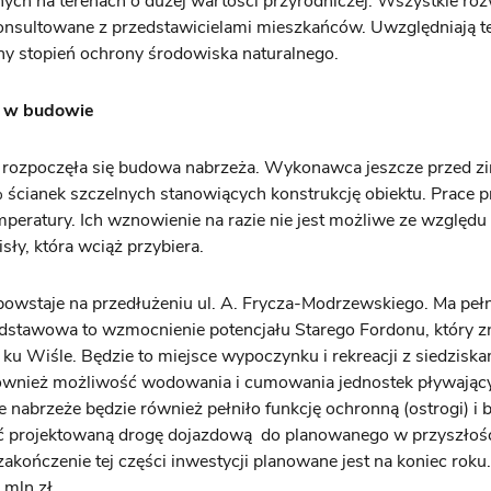
ych na terenach o dużej wartości przyrodniczej. Wszystkie roz
onsultowane z przedstawicielami mieszkańców. Uwzględniają t
y stopień ochrony środowiska naturalnego.
 w budowie
 rozpoczęła się budowa nabrzeża. Wykonawca jeszcze przed z
ścianek szczelnych stanowiących konstrukcję obiektu. Prace 
peratury. Ich wznowienie na razie nie jest możliwe ze względu
ły, która wciąż przybiera.
owstaje na przedłużeniu ul. A. Frycza-Modrzewskiego. Ma pełni
odstawowa to wzmocnienie potencjału Starego Fordonu, który 
 ku Wiśle. Będzie to miejsce wypoczynku i rekreacji z siedziska
ównież możliwość wodowania i cumowania jednostek pływając
nabrzeże będzie również pełniło funkcję ochronną (ostrogi) i 
 projektowaną drogę dojazdową do planowanego w przyszłośc
akończenie tej części inwestycji planowane jest na koniec roku. 
 mln zł.