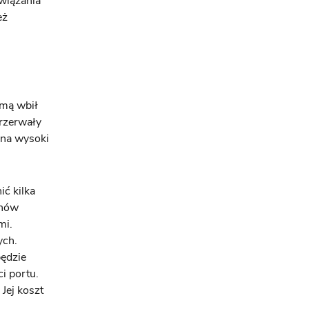
wiązania
eż
imą wbił
przerwały
 na wysoki
ć kilka
znów
mi.
ych.
będzie
i portu.
Jej koszt