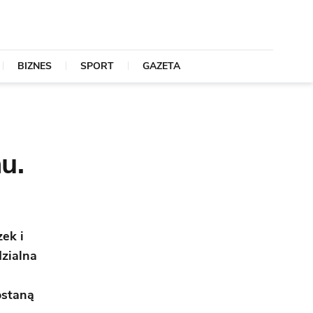
BIZNES
SPORT
GAZETA
u.
ek i
zialna
ostaną