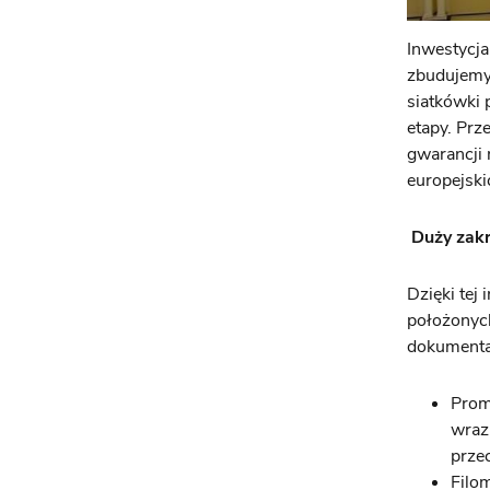
Inwestycja
zbudujemy 
siatkówki 
etapy. Prze
gwarancji 
europejski
Duży zakr
Dzięki tej
położonyc
dokumentac
Prom
wraz
prze
Filo