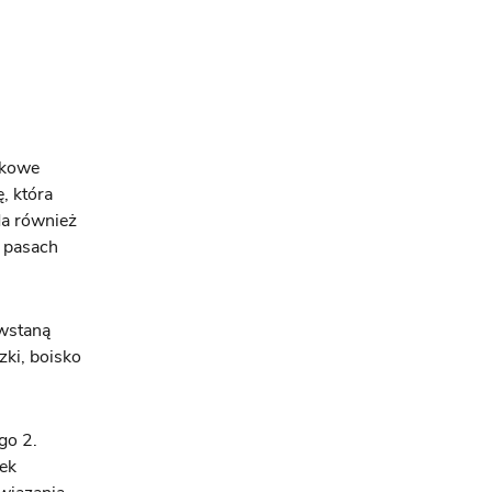
ikowe
, która
da również
w pasach
owstaną
zki, boisko
go 2.
żek