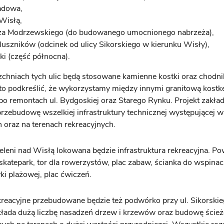
adowa,
Wisłą,
za Modrzewskiego (do budowanego umocnionego nabrzeża),
luszników (odcinek od ulicy Sikorskiego w kierunku Wisły),
ki (część północna).
chniach tych ulic będą stosowane kamienne kostki oraz chodn
to podkreślić, że wykorzystamy między innymi granitową kostkę
po remontach ul. Bydgoskiej oraz Starego Rynku. Projekt zakła
rzebudowę wszelkiej infrastruktury technicznej występującej 
oraz na terenach rekreacyjnych.
eleni nad Wisłą lokowana będzie infrastruktura rekreacyjna. P
 skatepark, tor dla rowerzystów, plac zabaw, ścianka do wspinac
ki plażowej, plac ćwiczeń.
kreacyjne przebudowane będzie też podwórko przy ul. Sikorskie
kłada dużą liczbę nasadzeń drzew i krzewów oraz budowę ście