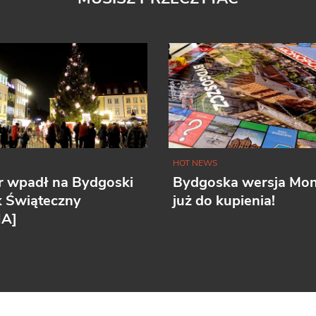
HOT NEWS
r wpadł na Bydgoski
Bydgoska wersja Mo
k Świąteczny
już do kupienia!
IA]