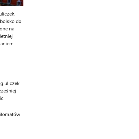
liczek,
 boisko do
lone na
etniej
taniem
g uliczek
ześniej
c:
Filomatów