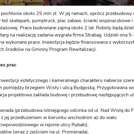
 pochłonie około 25 mln zł. W jej ramach, oprócz przebudowy u
też skatepark, pumptruck, plac zabaw, ścianki wspinaczkowe i
plażowej.
Prace budowlane zajmą około 2 lat. Roboty będą dzie
targ na realizację zadania wygrała firma Strabag. Udzieli ona 5-l
na wykonane prace. Inwestycja będzie finansowana z wykorzys
ch środków na Gminny Program Rewitalizacji.
es prac
 inwestycji estetycznego i kameralnego charakteru nabierze szere
h pomiędzy brzegiem Wisły i ulicą Bydgoską. Przygotowana wc
ja projektowa zakłada budowę i przebudowę następujących uli
enada (przebudowa istniejącego odcinka od ul. Nad Wisłą do 
 z jej przedłużeniem w kierunku wschodnim aż do wału
ciwpowodziowego w rejonie ulicy Rybaki),
matów (wraz z zejściem na ul. Promenada),