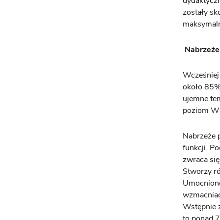
dydaktyczn
zostały sk
maksymaln
Nabrzeże
Wcześniej
około 85% 
ujemne tem
poziom Wis
Nabrzeże p
funkcji. P
zwraca się
Stworzy r
Umocnione 
wzmacniać
Wstępnie z
to ponad 7