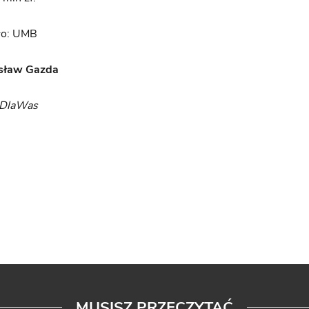
dło: UMB
isław Gazda
yDlaWas
MUSISZ PRZECZYTAĆ