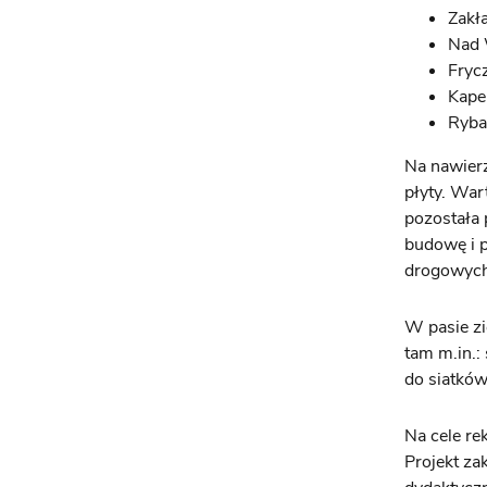
Zakł
Nad 
Fryc
Kape
Ryba
Na nawierz
płyty. War
pozostała 
budowę i p
drogowych 
W pasie zi
tam m.in.:
do siatków
Na cele re
Projekt za