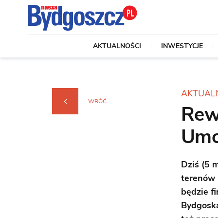
AKTUALNOŚCI
INWESTYCJE
AKTUAL
WRÓĆ
Rewi
Umo
Dziś (5 
terenów 
będzie f
Bydgoską