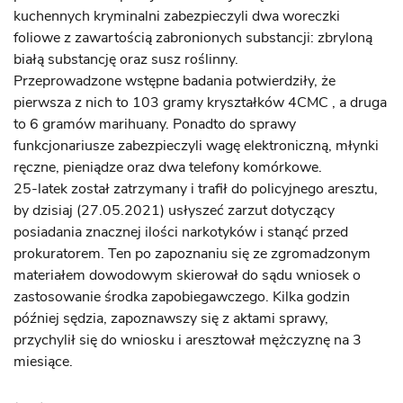
kuchennych kryminalni zabezpieczyli dwa woreczki
foliowe z zawartością zabronionych substancji: zbryloną
białą substancję oraz susz roślinny.
Przeprowadzone wstępne badania potwierdziły, że
pierwsza z nich to 103 gramy kryształków 4CMC , a druga
to 6 gramów marihuany. Ponadto do sprawy
funkcjonariusze zabezpieczyli wagę elektroniczną, młynki
ręczne, pieniądze oraz dwa telefony komórkowe.
25-latek został zatrzymany i trafił do policyjnego aresztu,
by dzisiaj (27.05.2021) usłyszeć zarzut dotyczący
posiadania znacznej ilości narkotyków i stanąć przed
prokuratorem. Ten po zapoznaniu się ze zgromadzonym
materiałem dowodowym skierował do sądu wniosek o
zastosowanie środka zapobiegawczego. Kilka godzin
później sędzia, zapoznawszy się z aktami sprawy,
przychylił się do wniosku i aresztował mężczyznę na 3
miesiące.