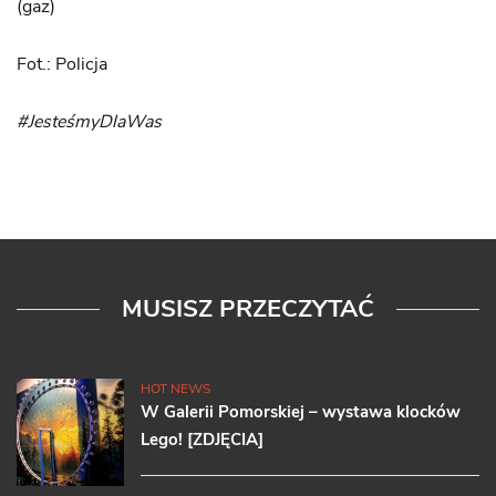
(gaz)
Fot.: Policja
#JesteśmyDlaWas
MUSISZ PRZECZYTAĆ
HOT NEWS
W Galerii Pomorskiej – wystawa klocków
Lego! [ZDJĘCIA]