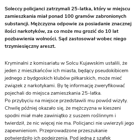
Soleccy policjanci zatrzymali 25-latka, który w miejscu
zamieszkania miał ponad 100 gramów zabronionych
substancji. Mężczyzna odpowie za posiadanie znacznej
ilości narkotyków, za co może mu grozić do 10 lat
pozbawienia wolności. Sąd zastosował wobec niego
trzymiesięczny areszt.
Kryminalni z komisariatu w Solcu Kujawskim ustalili, że
jeden z mieszkańców ich miasta, będący pseudokibicem
jednego z bydgoskich klubów piłkarskich, może mieć
związek z narkotykami. By tę informację zweryfikować
pojechali do miejsca zamieszkania 25-latka.
Po przybyciu na miejsce przedstawili mu powód wizyty.
Chwilę później okazało się, że mężczyzna w kieszeni
spodni miał małe zawiniątko z suszem roślinnym i
twierdził, że nic więcej nie ma. Policjanci nie uwierzyli jego
zapewnieniom. Przeprowadzone przeszukanie
potwierdziło ich podejrzenia. Pod jedną z szafek