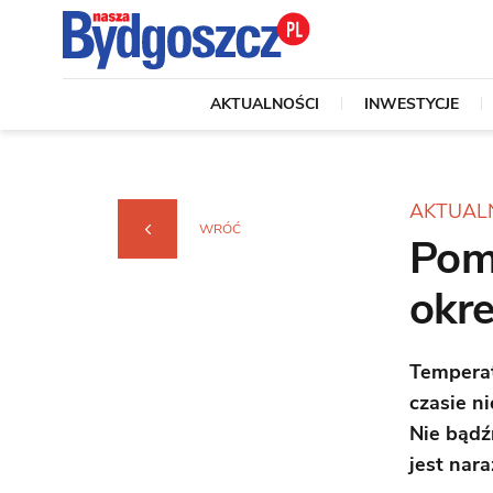
AKTUALNOŚCI
INWESTYCJE
AKTUAL
WRÓĆ
Pom
okr
Temperat
czasie n
Nie bądź
jest nar