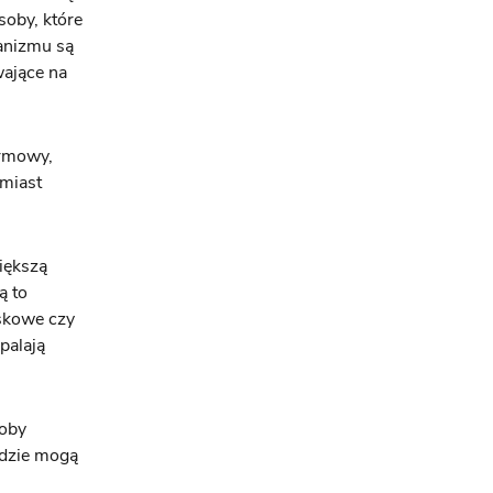
soby, które
anizmu są
wające na
armowy,
hmiast
iększą
ą to
jskowe czy
palają
soby
gdzie mogą