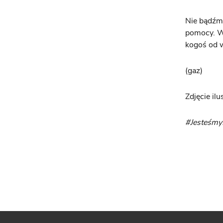
Nie bądźmy
pomocy. Wy
kogoś od w
(gaz)
Zdjęcie ilu
#Jesteśm