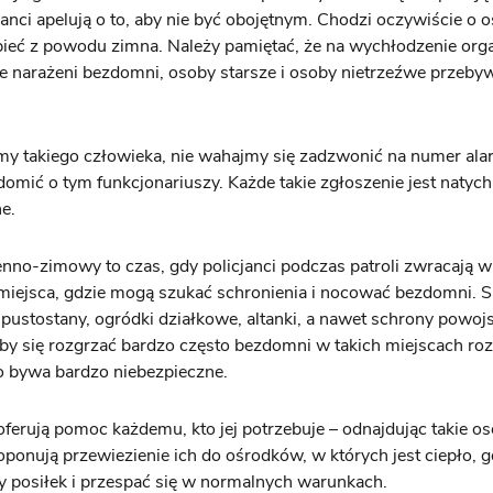
cjanci apelują o to, aby nie być obojętnym. Chodzi oczywiście o o
ieć z powodu zimna. Należy pamiętać, że na wychłodzenie org
e narażeni bezdomni, osoby starsze i osoby nietrzeźwe przeby
imy takiego człowieka, nie wahajmy się zadzwonić na numer al
omić o tym funkcjonariuszy. Każde takie zgłoszenie jest natyc
e.
enno-zimowy to czas, gdy policjanci podczas patroli zwracają w
iejsca, gdzie mogą szukać schronienia i nocować bezdomni. S
pustostany, ogródki działkowe, altanki, a nawet schrony powo
by się rozgrzać bardzo często bezdomni w takich miejscach roz
o bywa bardzo niebezpieczne.
 oferują pomoc każdemu, kto jej potrzebuje – odnajdując takie o
ponują przewiezienie ich do ośrodków, w których jest ciepło, 
ły posiłek i przespać się w normalnych warunkach.