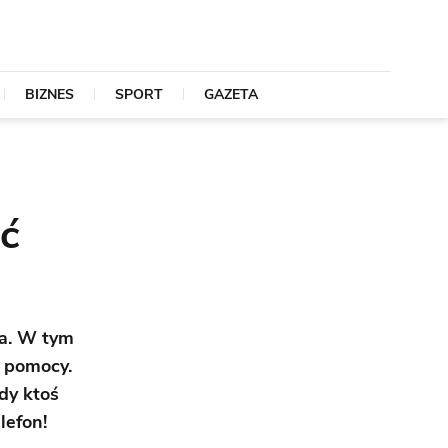
BIZNES
SPORT
GAZETA
ć
za. W tym
ć pomocy.
dy ktoś
lefon!