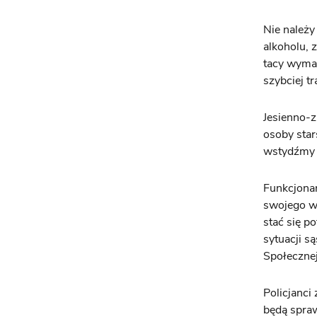
Nie należy
alkoholu, 
tacy wyma
szybciej tr
Jesienno-
osoby star
wstydźmy s
Funkcjonar
swojego wi
stać się p
sytuacji 
Społecznej
Policjanci
będą spra