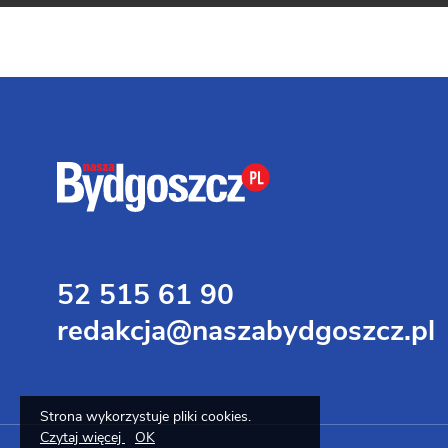
52 515 61 90
redakcja@naszabydgoszcz.pl
Strona wykorzystuje pliki cookies.
Czytaj więcej
OK