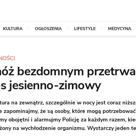
KULTURA
OGŁOSZENIA
LIFESTYLE
MEDYCYNA
NOŚCI
óż bezdomnym przetrwa
es jesienno-zimowy
ura na zewnątrz, szczególnie w nocy jest coraz niżs
ie zapominajmy, że są osoby, które mogą potrzebowa
my obojętni i alarmujmy Policję za każdym razem, kie
ażony na wychłodzenie organizmu. Wystarczy jeden te