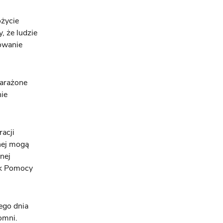
ożycie
, że ludzie
owanie
narażone
nie
acji
nej mogą
nej
ek Pomocy
ego dnia
omni.