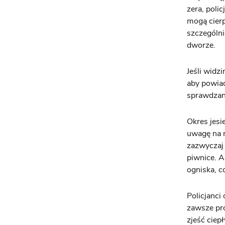
zera, poli
mogą cierp
szczególni
dworze.
Jeśli widz
aby powiad
sprawdzan
Okres jesi
uwagę na m
zazwyczaj 
piwnice. A
ogniska, c
Policjanci
zawsze pro
zjeść ciep