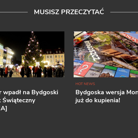
MUSISZ PRZECZYTAĆ
HOT NEWS
r wpadł na Bydgoski
Bydgoska wersja Mo
k Świąteczny
już do kupienia!
IA]