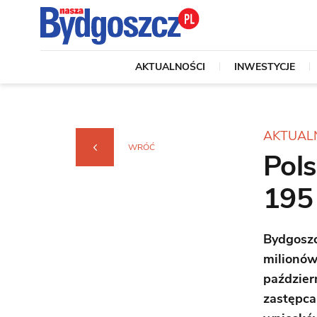
AKTUALNOŚCI
INWESTYCJE
AKTUAL
WRÓĆ
Pols
195
Bydgoszc
milionów
paździer
zastępca