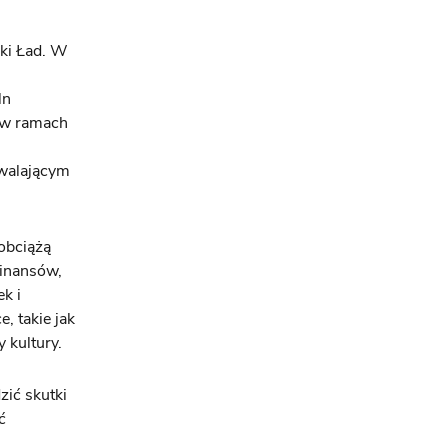
ski Ład. W
ln
, w ramach
zwalającym
obciążą
inansów,
k i
, takie jak
 kultury.
zić skutki
ć