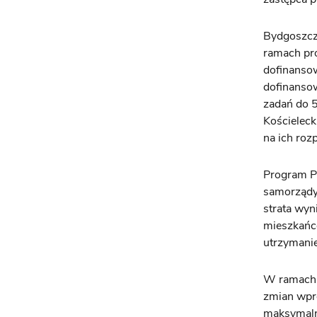
Bydgoszcz 
ramach pr
dofinanso
dofinansow
zadań do 5
Kościeleck
na ich roz
Program Po
samorządy
strata wyn
mieszkańcó
utrzymanie
W ramach P
zmian wpr
maksymalni