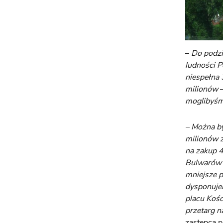
–
Do podzi
ludności P
niespełna 
milionów
–
moglibyśm
– Można by
milionów z
na zakup 4
Bulwarów B
mniejsze p
dysponuje
placu Koś
przetarg 
zastępca p