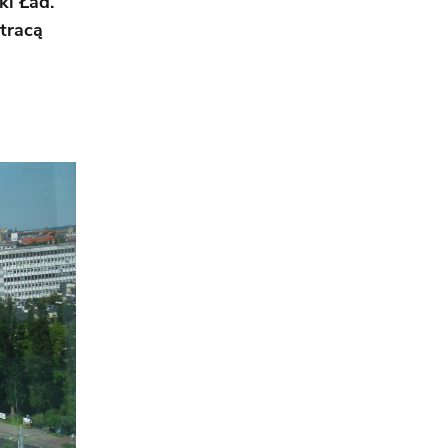
i Ład.
tracą