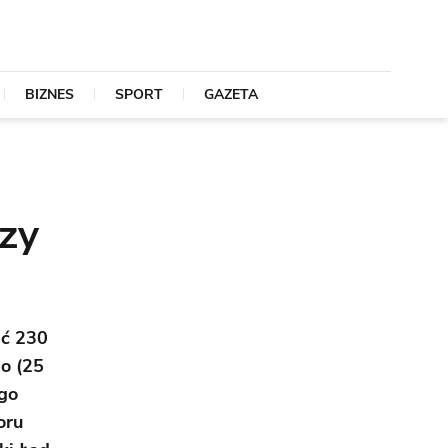
BIZNES
SPORT
GAZETA
czy
ać 230
o (25
ego
oru