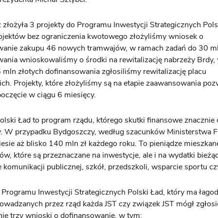
złożyła 3 projekty do Programu Inwestycji Strategicznych Pol
ojektów bez ograniczenia kwotowego złożyliśmy wniosek o
wanie zakupu 46 nowych tramwajów, w ramach zadań do 30 m
ania wnioskowaliśmy o środki na rewitalizację nabrzeży Brdy
 mln złotych dofinansowania zgłosiliśmy rewitalizację placu
ich. Projekty, które złożyliśmy są na etapie zaawansowania po
poczęcie w ciągu 6 miesięcy.
lski Ład to program rządu, którego skutki finansowe znacznie 
. W przypadku Bydgoszczy, według szacunków Ministerstwa F
iesie aż blisko 140 mln zł każdego roku. To pieniądze mieszkane
w, które są przeznaczane na inwestycje, ale i na wydatki bieżące
 komunikacji publicznej, szkół, przedszkoli, wsparcie sportu czy
rogramu Inwestycji Strategicznych Polski Ład, który ma łagod
owadzanych przez rząd każda JST czy związek JST mógł zgłosi
e trzy wnioski o dofinansowanie, w tym: