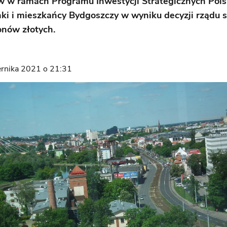
 w ramach Programu Inwestycji Strategicznych Polsk
ki i mieszkańcy Bydgoszczy w wyniku decyzji rządu s
onów złotych.
ernika 2021 o 21:31