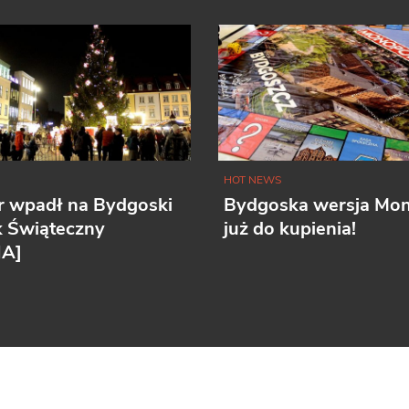
HOT NEWS
r wpadł na Bydgoski
Bydgoska wersja Mo
k Świąteczny
już do kupienia!
IA]