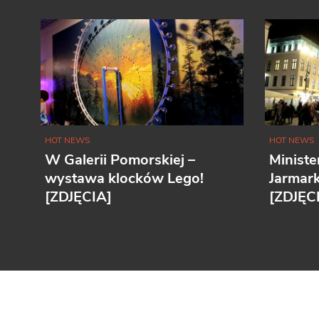
HOT NEWS
HOT NEWS
W Galerii Pomorskiej –
Ministe
wystawa klocków Lego!
Jarmar
[ZDJĘCIA]
[ZDJĘC