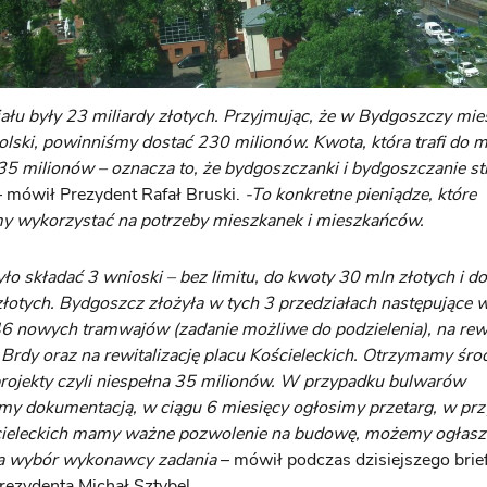
ału były 23 miliardy złotych. Przyjmując, że w Bydgoszczy mi
olski, powinniśmy dostać 230 milionów. Kwota, która trafi do m
35 milionów – oznacza to, że bydgoszczanki i bydgoszczanie str
 mówił Prezydent Rafał Bruski.
-To konkretne pieniądze, które
y wykorzystać na potrzeby mieszkanek i mieszkańców.
ło składać 3 wnioski – bez limitu, do kwoty 30 mln złotych i do
łotych. Bydgoszcz złożyła w tych 3 przedziałach następujące w
6 nowych tramwajów (zadanie możliwe do podzielenia), na rewi
rdy oraz na rewitalizację placu Kościeleckich. Otrzymamy środ
rojekty czyli niespełna 35 milionów. W przypadku bulwarów
my dokumentacją, w ciągu 6 miesięcy ogłosimy przetarg, w pr
cieleckich mamy ważne pozwolenie na budowę, możemy ogłasz
na wybór wykonawcy zadania
– mówił podczas dzisiejszego brie
rezydenta Michał Sztybel.