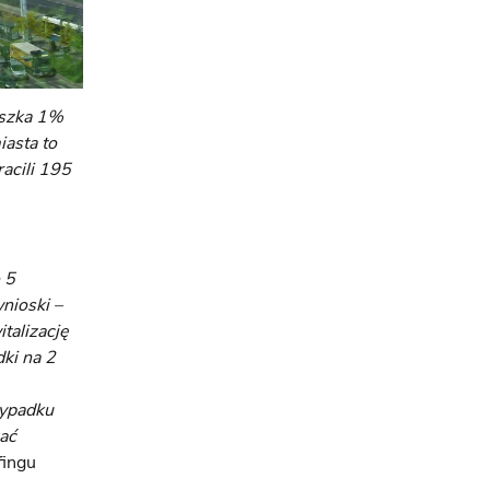
eszka 1%
iasta to
acili 195
 5
nioski –
talizację
ki na 2
zypadku
ać
fingu