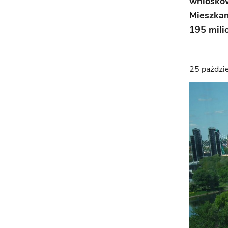
wniosków
Mieszkan
195 mili
25 paździ