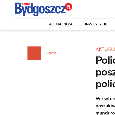
AKTUALNOŚCI
INWESTYCJE
AKTUAL
WRÓĆ
Poli
posz
poli
We wtore
poszukiw
mundurow