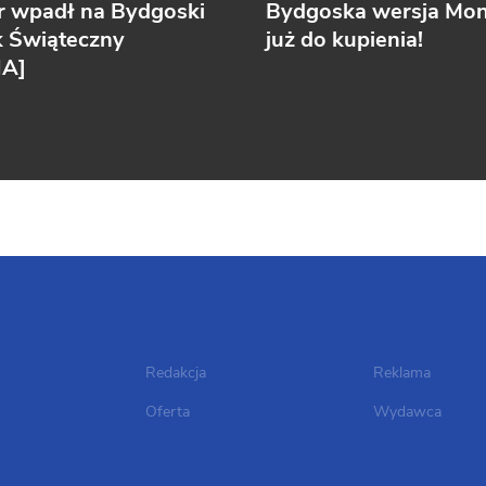
r wpadł na Bydgoski
Bydgoska wersja Mo
k Świąteczny
już do kupienia!
IA]
Redakcja
Reklama
Oferta
Wydawca