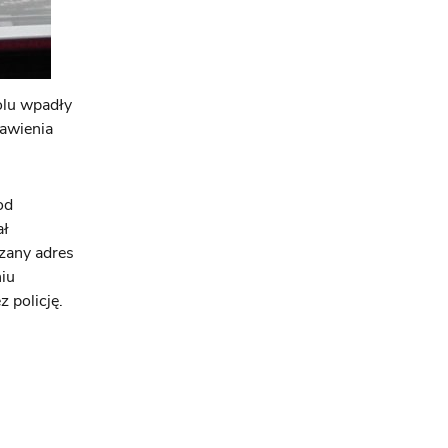
olu wpadły
bawienia
od
ał
zany adres
niu
 policję.