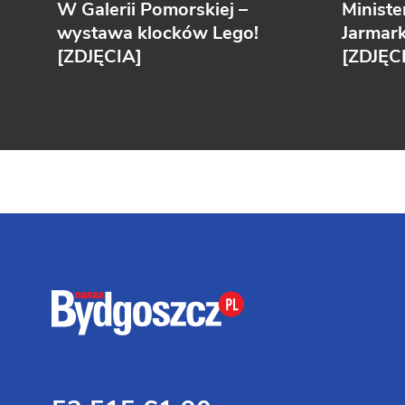
W Galerii Pomorskiej –
Ministe
wystawa klocków Lego!
Jarmar
[ZDJĘCIA]
[ZDJĘC