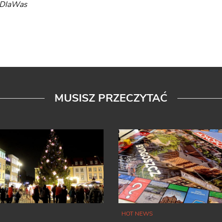
yDlaWas
MUSISZ PRZECZYTAĆ
HOT NEWS