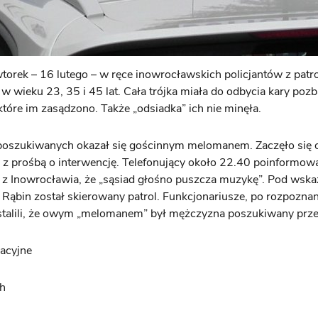
torek – 16 lutego – w ręce inowrocławskich policjantów z patr
 w wieku 23, 35 i 45 lat. Cała trójka miała do odbycia kary poz
które im zasądzono. Także „odsiadka” ich nie minęła.
 poszukiwanych okazał się gościnnym melomanem. Zaczęło się 
 z prośbą o interwencję. Telefonujący około 22.40 poinformow
z Inowrocławia, że „sąsiad głośno puszcza muzykę”. Pod wska
 Rąbin został skierowany patrol. Funkcjonariusze, po rozpozna
ustalili, że owym „melomanem” był mężczyzna poszukiwany przez
racyjne
ch