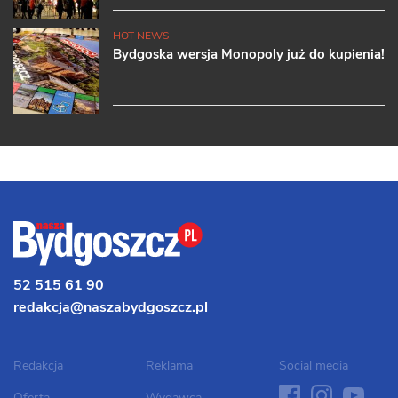
HOT NEWS
Bydgoska wersja Monopoly już do kupienia!
52 515 61 90
redakcja@naszabydgoszcz.pl
Redakcja
Reklama
Social media
facebook
instagram
youtube
twit
Oferta
Wydawca