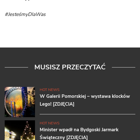
#JesteśmyDlaWas
MUSISZ PRZECZYTAĆ
HOT NEWS
W Galerii Pomorskiej – wystawa klocków
Lego! [ZDJĘCIA]
HOT NEWS
Minister wpadł na Bydgoski Jarmark
Świąteczny [ZDJĘCIA]