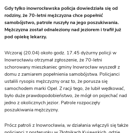
Gdy tylko inowrocławska policja dowiedziała się od
rodziny, że 70-letni mężczyzna chce popełnić
samobójstwo, patrole ruszyły na jego poszukiwania.
Mężczyzna został odnaleziony nad jeziorem i trafił już
pod opiekę lekarzy.
Wczoraj (20.04) około godz. 17.45 dyżurny policji w
Inowrocławiu otrzymał zgłoszenie, że 70-letni
schorowany mieszkaniec gminy Inowrocław wyszedł z
domu z zamiarem popełnienia samobójstwa. Policjanci
ustalili rysopis mężczyzny oraz to, że porusza się
samochodem marki Opel. Z racji tego, że lubił wędkować,
było duże prawdopodobieństwo, że mógł on pojechać nad
jedno z okolicznych jezior. Patrole rozpoczęły
poszukiwania mężczyzny.
Prócz patroli z Inowrocławia, w działania włączyli się także
policjanci z posterunku w Złotnikach Kujawskich, gdzie