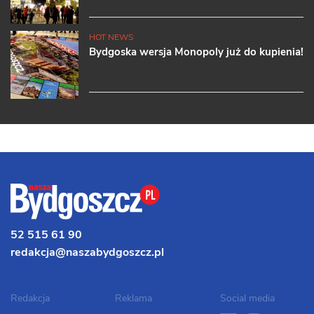
HOT NEWS
Bydgoska wersja Monopoly już do kupienia!
52 515 61 90
redakcja@naszabydgoszcz.pl
Redakcja
Reklama
Social media