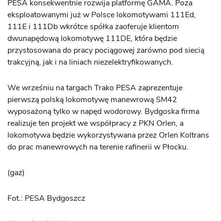
PESA konsekwentnie rozwija platformę GAMA. Poza
eksploatowanymi już w Polsce lokomotywami 111Ed,
111E i 111Db wkrótce spółka zaoferuje klientom
dwunapędową lokomotywę 111DE, która będzie
przystosowana do pracy pociągowej zarówno pod siecią
trakcyjną, jak i na liniach niezelektryfikowanych.
We wrześniu na targach Trako PESA zaprezentuje
pierwszą polską lokomotywę manewrową SM42
wyposażoną tylko w napęd wodorowy. Bydgoska firma
realizuje ten projekt we współpracy z PKN Orlen, a
lokomotywa będzie wykorzystywana przez Orlen Koltrans
do prac manewrowych na terenie rafinerii w Płocku.​
(gaz)
Fot.: PESA Bydgoszcz