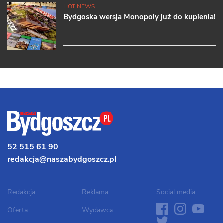
HOT NEWS
Bydgoska wersja Monopoly już do kupienia!
52 515 61 90
redakcja@naszabydgoszcz.pl
Redakcja
Reklama
Social media
facebook
instagram
youtube
twit
Oferta
Wydawca