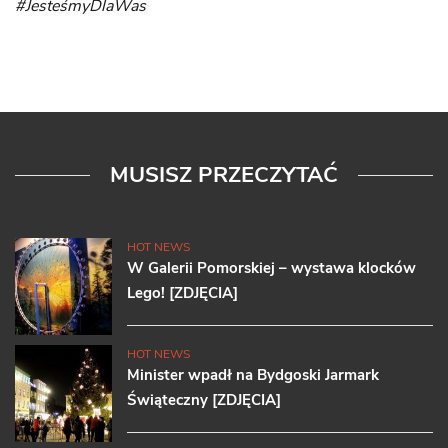
#JesteśmyDlaWas
MUSISZ PRZECZYTAĆ
HOT NEWS
W Galerii Pomorskiej – wystawa klocków
Lego! [ZDJĘCIA]
HOT NEWS
Minister wpadł na Bydgoski Jarmark
Świąteczny [ZDJĘCIA]