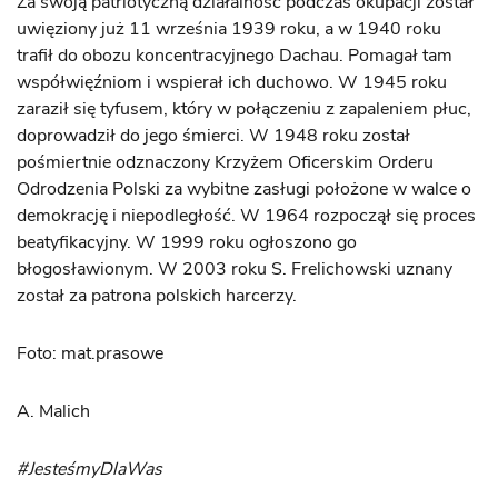
Za swoją patriotyczną działalność podczas okupacji został
uwięziony już 11 września 1939 roku, a w 1940 roku
trafił do obozu koncentracyjnego Dachau. Pomagał tam
współwięźniom i wspierał ich duchowo. W 1945 roku
zaraził się tyfusem, który w połączeniu z zapaleniem płuc,
doprowadził do jego śmierci. W 1948 roku został
pośmiertnie odznaczony Krzyżem Oficerskim Orderu
Odrodzenia Polski za wybitne zasługi położone w walce o
demokrację i niepodległość. W 1964 rozpoczął się proces
beatyfikacyjny. W 1999 roku ogłoszono go
błogosławionym. W 2003 roku S. Frelichowski uznany
został za patrona polskich harcerzy.
Foto: mat.prasowe
A. Malich
#JesteśmyDlaWas