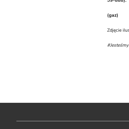
59-888).
(gaz)
Zdjęcie ilu
#Jesteśm