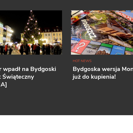
HOT NEWS
r wpadł na Bydgoski
Bydgoska wersja Mo
k Świąteczny
już do kupienia!
IA]