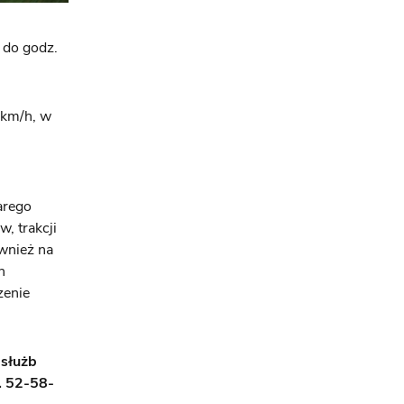
 do godz.
 km/h, w
arego
, trakcji
wnież na
h
zenie
 służb
. 52-58-