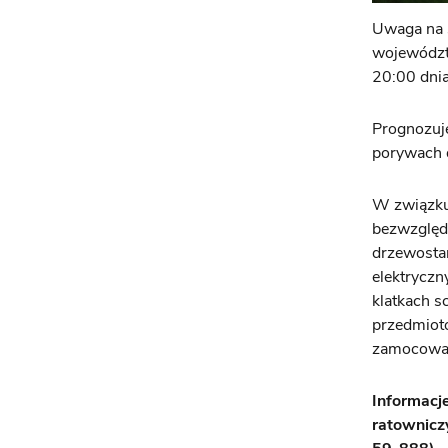
Uwaga na s
województ
20:00 dni
Prognozuje
porywach 
W związku 
bezwzględn
drzewosta
elektrycz
klatkach 
przedmiot
zamocowani
Informacj
ratownicz