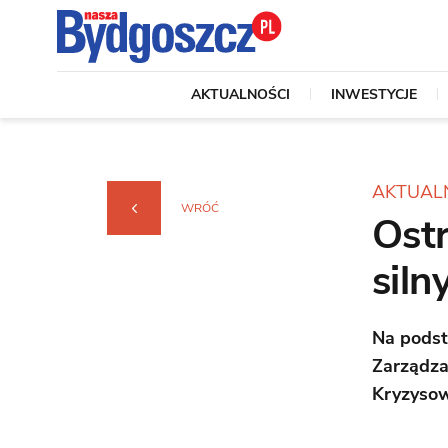
AKTUALNOŚCI
INWESTYCJE
AKTUAL
WRÓĆ
Ostr
siln
Na podst
Zarządza
Kryzysow