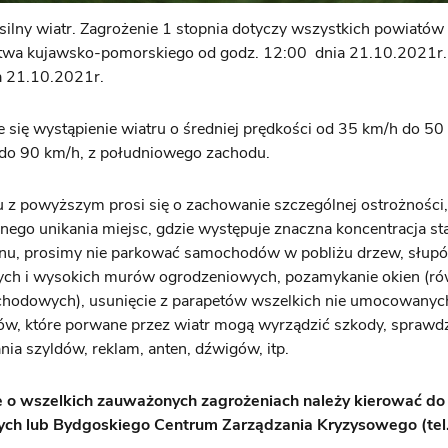
ilny wiatr. Zagrożenie 1 stopnia dotyczy wszystkich powiatów
wa kujawsko-pomorskiego od godz. 12:00 dnia 21.10.2021r.
a 21.10.2021r.
 się wystąpienie wiatru o średniej prędkości od 35 km/h do 50
do 90 km/h, z południowego zachodu.
z powyższym prosi się o zachowanie szczególnej ostrożności,
ego unikania miejsc, gdzie występuje znaczna koncentracja st
nu, prosimy nie parkować samochodów w pobliżu drzew, słupów
nych i wysokich murów ogrodzeniowych, pozamykanie okien (ró
schodowych), usunięcie z parapetów wszelkich nie umocowanyc
ów, które porwane przez wiatr mogą wyrządzić szkody, sprawd
a szyldów, reklam, anten, dźwigów, itp.
e o wszelkich zauważonych zagrożeniach należy kierować do
ych lub Bydgoskiego Centrum Zarządzania Kryzysowego (tel