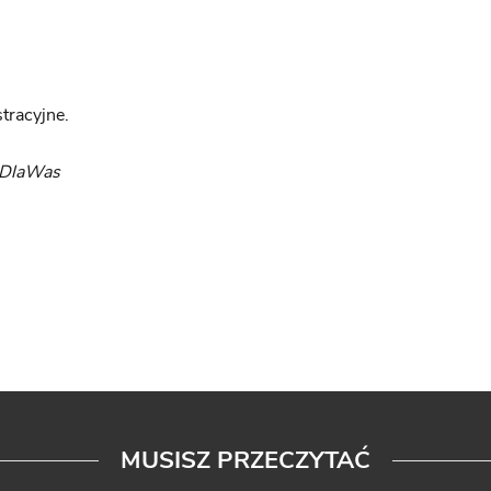
stracyjne.
yDlaWas
MUSISZ PRZECZYTAĆ