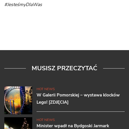
#JesteśmyDlaWas
MUSISZ PRZECZYTAĆ
HOT NEWS
W Galerii Pomorskiej – wystawa klocków
Lego! [ZDJĘCIA]
HOT NEWS
Minister wpadł na Bydgoski Jarmark