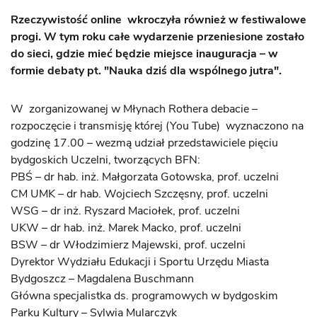
Rzeczywistość online wkroczyła również w festiwalowe
progi. W tym roku całe wydarzenie przeniesione zostało
do sieci, gdzie mieć będzie miejsce inauguracja – w
formie debaty pt. "Nauka dziś dla wspólnego jutra".
W zorganizowanej w Młynach Rothera debacie –
rozpoczęcie i transmisję której (You Tube) wyznaczono na
godzinę 17.00 – wezmą udział przedstawiciele pięciu
bydgoskich Uczelni, tworzących BFN:
PBŚ – dr hab. inż. Małgorzata Gotowska, prof. uczelni
CM UMK – dr hab. Wojciech Szczęsny, prof. uczelni
WSG – dr inż. Ryszard Maciołek, prof. uczelni
UKW – dr hab. inż. Marek Macko, prof. uczelni
BSW – dr Włodzimierz Majewski, prof. uczelni
Dyrektor Wydziału Edukacji i Sportu Urzędu Miasta
Bydgoszcz – Magdalena Buschmann
Główna specjalistka ds. programowych w bydgoskim
Parku Kultury – Sylwia Mularczyk