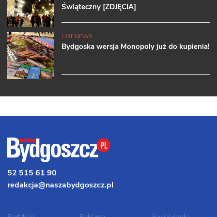
Świąteczny [ZDJĘCIA]
HOT NEWS
Bydgoska wersja Monopoly już do kupienia!
52 515 61 90
redakcja@naszabydgoszcz.pl
Redakcja
Reklama
Social media