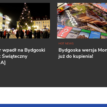
HOT NEWS
r wpadł na Bydgoski
Bydgoska wersja Mo
k Świąteczny
już do kupienia!
IA]