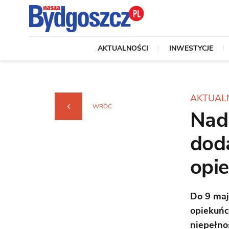
AKTUALNOŚCI
INWESTYCJE
AKTUAL
WRÓĆ
Nad
dod
opi
Do 9 maj
opiekuńc
niepełno