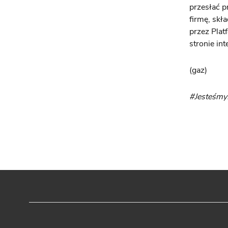
przesłać p
firmę, skł
przez Plat
stronie in
(gaz)
#Jesteśm