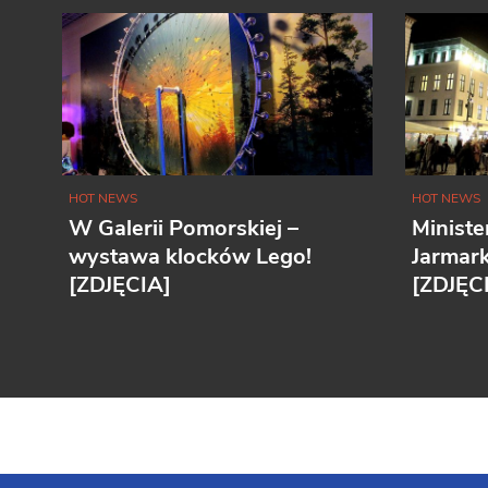
HOT NEWS
HOT NEWS
W Galerii Pomorskiej –
Ministe
wystawa klocków Lego!
Jarmar
[ZDJĘCIA]
[ZDJĘC