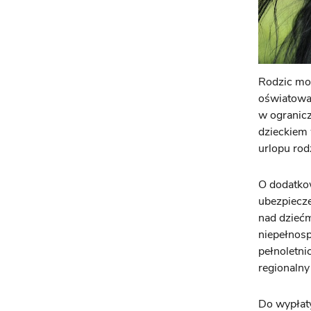
Rodzic moż
oświatowa 
w ogranicz
dzieckiem 
urlopu rod
O dodatkow
ubezpiecz
nad dziećm
niepełnosp
pełnoletni
regionaln
Do wypłaty