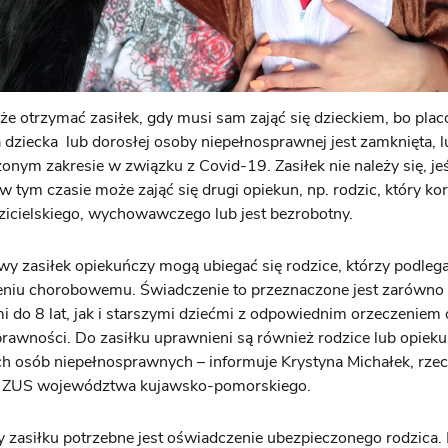
e otrzymać zasiłek, gdy musi sam zająć się dzieckiem, bo pla
dziecka lub dorosłej osoby niepełnosprawnej jest zamknięta, l
onym zakresie w związku z Covid-19. Zasiłek nie należy się, jeś
w tym czasie może zająć się drugi opiekun, np. rodzic, który kor
zicielskiego, wychowawczego lub jest bezrobotny.
y zasiłek opiekuńczy mogą ubiegać się rodzice, którzy podlega
eniu chorobowemu. Świadczenie to przeznaczone jest zarówno 
i do 8 lat, jak i starszymi dziećmi z odpowiednim orzeczeniem 
rawności. Do zasiłku uprawnieni są również rodzice lub opiek
ch osób niepełnosprawnych – informuje Krystyna Michałek, rzec
y ZUS województwa kujawsko-pomorskiego.
 zasiłku potrzebne jest oświadczenie ubezpieczonego rodzica. 