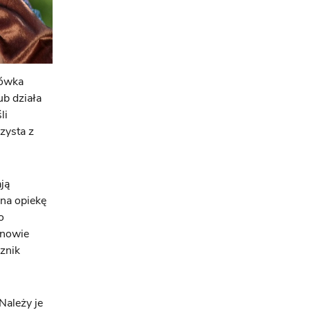
cówka
ub działa
li
zysta z
ją
na opiekę
o
unowie
znik
Należy je