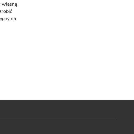
i własną
zrobić
tępny na