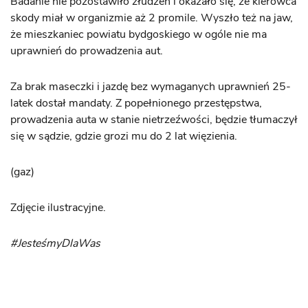
Badanie nie pozostawiło złudzeń i okazało się, że kierowca
skody miał w organizmie aż 2 promile. Wyszło też na jaw,
że mieszkaniec powiatu bydgoskiego w ogóle nie ma
uprawnień do prowadzenia aut.
Za brak maseczki i jazdę bez wymaganych uprawnień 25-
latek dostał mandaty. Z popełnionego przestępstwa,
prowadzenia auta w stanie nietrzeźwości, będzie tłumaczył
się w sądzie, gdzie grozi mu do 2 lat więzienia.
(gaz)
Zdjęcie ilustracyjne.
#JesteśmyDlaWas