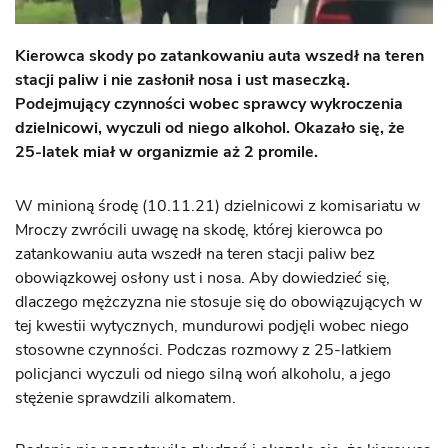
Kierowca skody po zatankowaniu auta wszedł na teren
stacji paliw i nie zasłonił nosa i ust maseczką.
Podejmujący czynności wobec sprawcy wykroczenia
dzielnicowi, wyczuli od niego alkohol. Okazało się, że
25-latek miał w organizmie aż 2 promile.
W minioną środę (10.11.21) dzielnicowi z komisariatu w
Mroczy zwrócili uwagę na skodę, której kierowca po
zatankowaniu auta wszedł na teren stacji paliw bez
obowiązkowej osłony ust i nosa. Aby dowiedzieć się,
dlaczego mężczyzna nie stosuje się do obowiązujących w
tej kwestii wytycznych, mundurowi podjęli wobec niego
stosowne czynności. Podczas rozmowy z 25-latkiem
policjanci wyczuli od niego silną woń alkoholu, a jego
stężenie sprawdzili alkomatem.