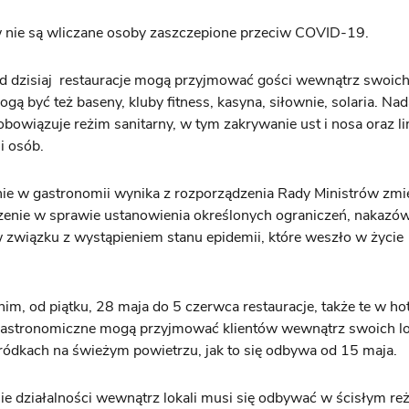
w nie są wliczane osoby zaszczepione przeciw COVID-19.
 dzisiaj restauracje mogą przyjmować gości wewnątrz swoich 
gą być też baseny, kluby fitness, kasyna, siłownie, solaria. Nad
obowiązuje reżim sanitarny, w tym zakrywanie ust i nosa oraz li
i osób.
ie w gastronomii wynika z rozporządzenia Rady Ministrów zmi
enie w sprawie ustanowienia określonych ograniczeń, nakazów
związku z wystąpieniem stanu epidemii, które weszło w życie
nim, od piątku, 28 maja do 5 czerwca restauracje, także te w ho
astronomiczne mogą przyjmować klientów wewnątrz swoich loka
ródkach na świeżym powietrzu, jak to się odbywa od 15 maja.
 działalności wewnątrz lokali musi się odbywać w ścisłym re