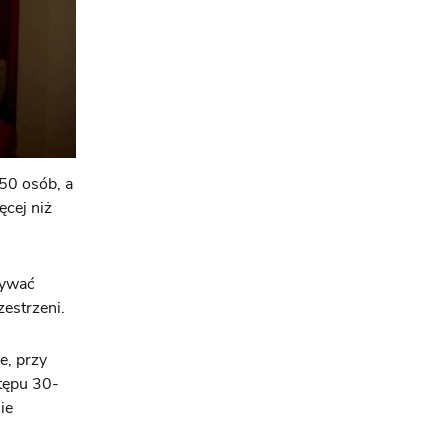
50 osób, a
cej niż
zywać
estrzeni.
e, przy
tępu 30-
ie