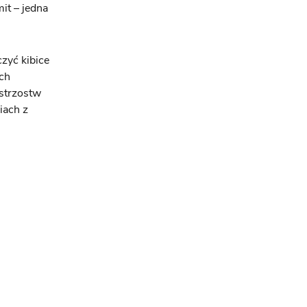
mit – jedna
zyć kibice
ch
istrzostw
iach z