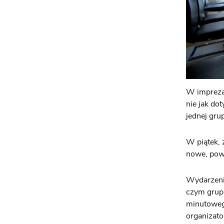
W impreza
nie jak do
jednej gru
W piątek,
nowe, powi
Wydarzeni
czym grup 
minutoweg
organizat