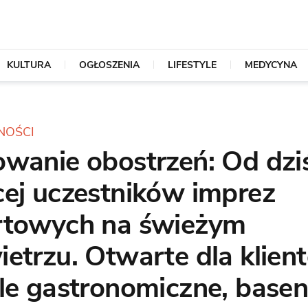
KULTURA
OGŁOSZENIA
LIFESTYLE
MEDYCYNA
NOŚCI
owanie obostrzeń: Od dzi
cej uczestników imprez
rtowych na świeżym
etrzu. Otwarte dla klien
le gastronomiczne, basen