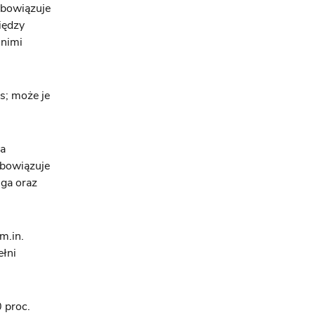
Obowiązuje
iędzy
 nimi
s; może je
na
Obowiązuje
uga oraz
m.in.
ełni
 proc.