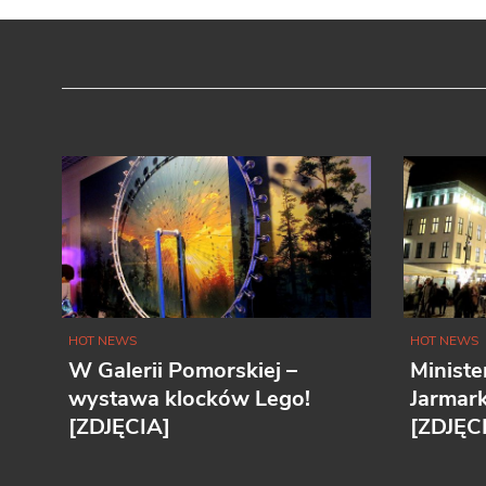
HOT NEWS
HOT NEWS
W Galerii Pomorskiej –
Ministe
wystawa klocków Lego!
Jarmar
[ZDJĘCIA]
[ZDJĘC