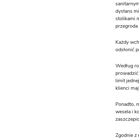
sanitarnym
dystans mi
stolikami 
przegroda 
Każdy wcho
odsłonić pr
Według roz
prowadzić
limit jedn
klienci ma
Ponadto, m
wesela i k
zaszczepi
Zgodnie z 