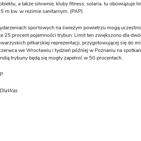
biektu, a także siłownie, kluby fitness, solaria, tu obowiązuje li
5 m kw. w reżimie sanitarnym. (PAP)
ydarzeniach sportowych na świeżym powietrzu mogą uczestnic
 25 procent pojemności trybun. Limit ten zwiększono dla dwó
arzyskich piłkarskiej reprezentacji, przygotowującej się do m
czerwca we Wrocławiu i tydzień później w Poznaniu na spotkan
landią trybuny będą się mogły zapełnić w 50 procentach.
AP
yDlaWas