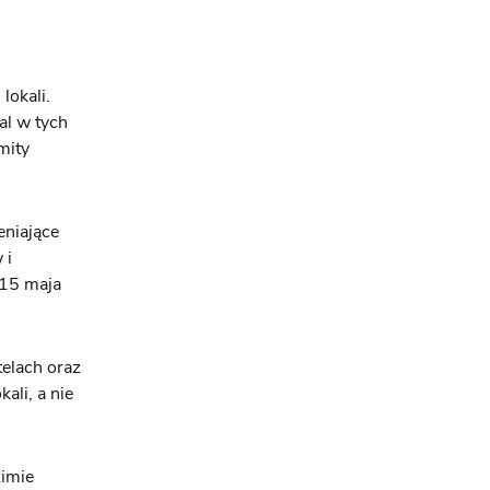
lokali.
al w tych
mity
eniające
 i
 15 maja
telach oraz
li, a nie
żimie