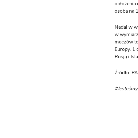
obłożenia o
osoba na 1
Nadal w w
w wymiarze
meczów tow
Europy. 1 
Rosją i Is
Źródło: P
#Jesteśm