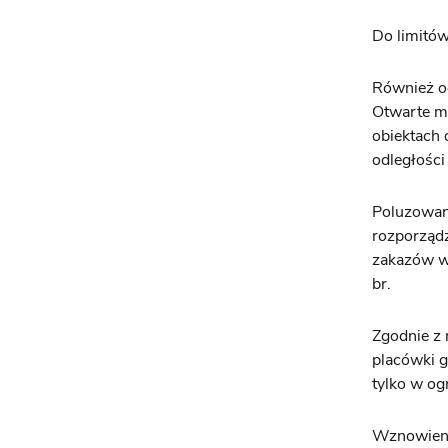
Do limitó
Również od
Otwarte mo
obiektach 
odległości 
Poluzowan
rozporządz
zakazów w 
br.
Zgodnie z 
placówki g
tylko w og
Wznowienie