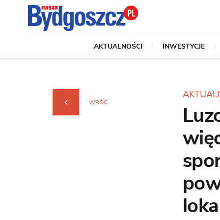
AKTUALNOŚCI
INWESTYCJE
AKTUAL
WRÓĆ
Luz
wię
spo
powi
loka