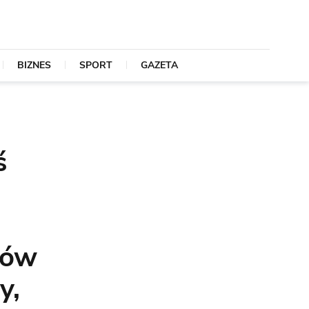
BIZNES
SPORT
GAZETA
ś
tów
y,