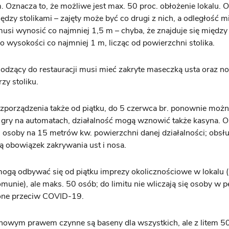
. Oznacza to, że możliwe jest max. 50 proc. obłożenie lokalu. 
ędzy stolikami – zajęty może być co drugi z nich, a odległość m
musi wynosić co najmniej 1,5 m – chyba, że znajduje się między
o wysokości co najmniej 1 m, licząc od powierzchni stolika.
dzący do restauracji musi mieć zakryte maseczką usta oraz no
zy stoliku.
porządzenia także od piątku, do 5 czerwca br. ponownie moż
 gry na automatach, działalność mogą wznowić także kasyna. 
ej osoby na 15 metrów kw. powierzchni danej działalności; obsł
ją obowiązek zakrywania ust i nosa.
ogą odbywać się od piątku imprezy okolicznościowe w lokalu (
omunie), ale maks. 50 osób; do limitu nie wliczają się osoby w p
one przeciw COVID-19.
nowym prawem czynne są baseny dla wszystkich, ale z litem 50