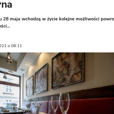
yna
u 28 maja wchodzą w życie kolejne możliwości powro
ci...
021 o 08:11