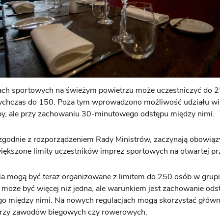
ch sportowych na świeżym powietrzu może uczestniczyć do 2
tychczas do 150. Poza tym wprowadzono możliwość udziału wię
py, ale przy zachowaniu 30-minutowego odstępu między nimi.
 zgodnie z rozporządzeniem Rady Ministrów, zaczynają obowią
ększone limity uczestników imprez sportowych na otwartej prz
a mogą być teraz organizowane z limitem do 250 osób w grupi
może być więcej niż jedna, ale warunkiem jest zachowanie ods
o między nimi. Na nowych regulacjach mogą skorzystać główn
orzy zawodów biegowych czy rowerowych.