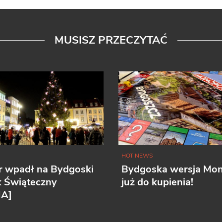
MUSISZ PRZECZYTAĆ
HOT NEWS
r wpadł na Bydgoski
Bydgoska wersja Mo
k Świąteczny
już do kupienia!
IA]