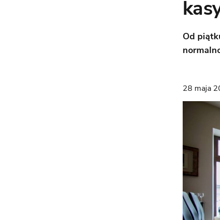
kas
Od piątk
normalnoś
28 maja 2