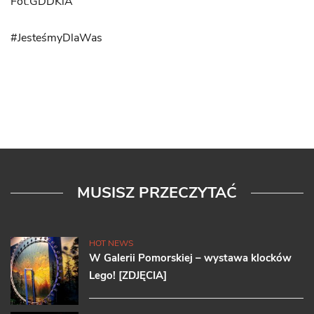
Fot.GDDKiA
#JesteśmyDlaWas
MUSISZ PRZECZYTAĆ
HOT NEWS
W Galerii Pomorskiej – wystawa klocków
Lego! [ZDJĘCIA]