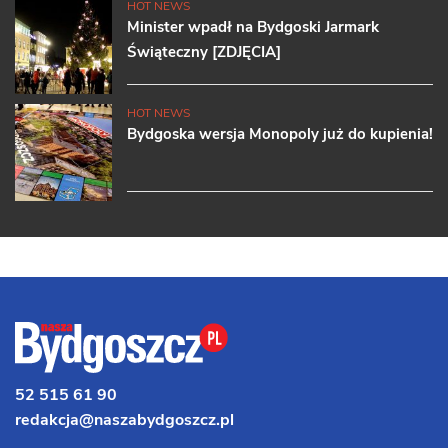
HOT NEWS
Minister wpadł na Bydgoski Jarmark
Świąteczny [ZDJĘCIA]
HOT NEWS
Bydgoska wersja Monopoly już do kupienia!
52 515 61 90
redakcja@naszabydgoszcz.pl