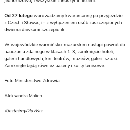
jednorazowo) i wszystkie z lepszymi filtrami.
Od 27 lutego
wprowadzamy kwarantannę po przyjeździe
z Czech i Słowacji – z wyłączeniem osób zaszczepionych
dwiema dawkami szczepionki.
W wojewódzkie warmińsko-mazurskim nastąpi powrót do
nauczania zdalnego w klasach 1-3, zamknięcie hoteli,
galerii handlowych, kin, teatrów, muzeów, galerii sztuki.
Zamknięte będą również baseny i korty tenisowe.
Foto Ministerstwo Zdrowia
Aleksandra Malich
#JesteśmyDlaWas