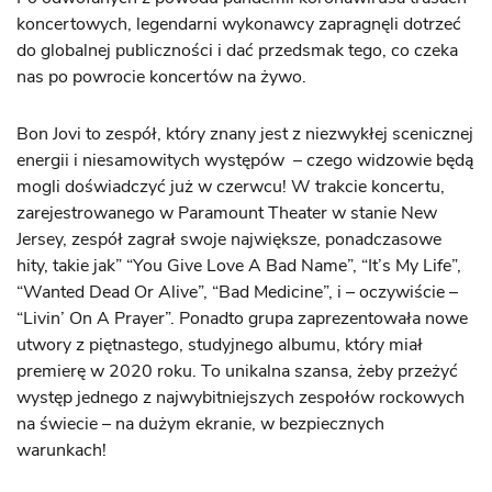
koncertowych, legendarni wykonawcy zapragnęli dotrzeć
do globalnej publiczności i dać przedsmak tego, co czeka
nas po powrocie koncertów na żywo.
Bon Jovi to zespół, który znany jest z niezwykłej scenicznej
energii i niesamowitych występów – czego widzowie będą
mogli doświadczyć już w czerwcu! W trakcie koncertu,
zarejestrowanego w Paramount Theater w stanie New
Jersey, zespół zagrał swoje największe, ponadczasowe
hity, takie jak” “You Give Love A Bad Name”, “It’s My Life”,
“Wanted Dead Or Alive”, “Bad Medicine”, i – oczywiście –
“Livin’ On A Prayer”. Ponadto grupa zaprezentowała nowe
utwory z piętnastego, studyjnego albumu, który miał
premierę w 2020 roku. To unikalna szansa, żeby przeżyć
występ jednego z najwybitniejszych zespołów rockowych
na świecie – na dużym ekranie, w bezpiecznych
warunkach!