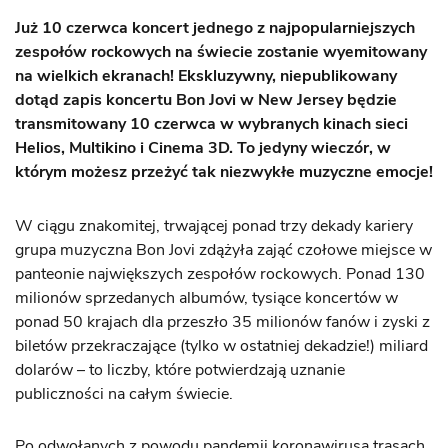
Już 10 czerwca koncert jednego z najpopularniejszych
zespołów rockowych na świecie zostanie wyemitowany
na wielkich ekranach! Ekskluzywny, niepublikowany
dotąd zapis koncertu Bon Jovi w New Jersey będzie
transmitowany 10 czerwca w wybranych kinach sieci
Helios, Multikino i Cinema 3D. To jedyny wieczór, w
którym możesz przeżyć tak niezwykłe muzyczne emocje!
W ciągu znakomitej, trwającej ponad trzy dekady kariery
grupa muzyczna Bon Jovi zdążyła zająć czołowe miejsce w
panteonie największych zespołów rockowych. Ponad 130
milionów sprzedanych albumów, tysiące koncertów w
ponad 50 krajach dla przeszło 35 milionów fanów i zyski z
biletów przekraczające (tylko w ostatniej dekadzie!) miliard
dolarów – to liczby, które potwierdzają uznanie
publiczności na całym świecie.
Po odwołanych z powodu pandemii koronawirusa trasach