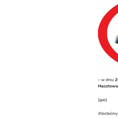
– w dniu
2
Masztowa,
(gaz)
#Jesteśm