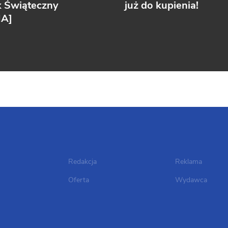
k Świąteczny
już do kupienia!
IA]
Redakcja
Reklama
Oferta
Wydawca