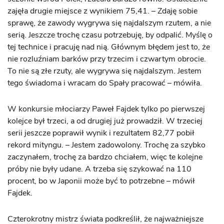
zajęła drugie miejsce z wynikiem 75,41. – Zdaję sobie
sprawę, że zawody wygrywa się najdalszym rzutem, a nie
serią. Jeszcze trochę czasu potrzebuję, by odpalić. Myślę o
tej technice i pracuję nad nią. Głównym błędem jest to, że
nie rozluźniam barków przy trzecim i czwartym obrocie.
To nie są złe rzuty, ale wygrywa się najdalszym. Jestem
tego świadoma i wracam do Spały pracować – mówiła.
W konkursie młociarzy Paweł Fajdek tylko po pierwszej
kolejce był trzeci, a od drugiej już prowadził. W trzeciej
serii jeszcze poprawił wynik i rezultatem 82,77 pobił
rekord mityngu. – Jestem zadowolony. Trochę za szybko
zaczynałem, trochę za bardzo chciałem, więc te kolejne
próby nie były udane. A trzeba się szykować na 110
procent, bo w Japonii może być to potrzebne – mówił
Fajdek.
Czterokrotny mistrz świata podkreślił, że najważniejsze