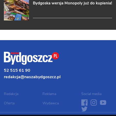
Bydgoska wersja Monopoly już do kupienia!
52 515 61 90
redakcja@naszabydgoszcz.pl
Redakcja
Reklama
Social media
facebook
instagram
youtube
twit
Oferta
Wydawca