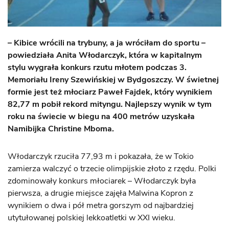
– Kibice wrócili na trybuny, a ja wróciłam do sportu –
powiedziała Anita Włodarczyk, która w kapitalnym
stylu wygrała konkurs rzutu młotem podczas 3.
Memoriału Ireny Szewińskiej w Bydgoszczy. W świetnej
formie jest też młociarz Paweł Fajdek, który wynikiem
82,77 m pobił rekord mityngu. Najlepszy wynik w tym
roku na świecie w biegu na 400 metrów uzyskała
Namibijka Christine Mboma.
Włodarczyk rzuciła 77,93 m i pokazała, że w Tokio
zamierza walczyć o trzecie olimpijskie złoto z rzędu. Polki
zdominowały konkurs młociarek – Włodarczyk była
pierwsza, a drugie miejsce zajęła Malwina Kopron z
wynikiem o dwa i pół metra gorszym od najbardziej
utytułowanej polskiej lekkoatletki w XXI wieku.