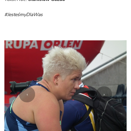
#JesteśmyDlaWas
‹
›