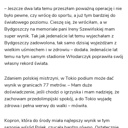
– Jeszcze dwa lata temu przeszłam poważną operację i nie
było pewne, czy wrócę do sportu, a już tym bardziej do
światowego poziomu. Cieszę się, że wróciłam, a w
Bydgoszczy na memoriale pani Ireny Szewińskiej mam
super wynik. Tak jak jedenaście lat temu wyjechałam z
Bydgoszczy zadowolona, tak samo dzisiaj wyjeżdżam z
wielkim uśmiechem i w zdrowiu – dodała. Jedenaście lat
temu na tym samym stadionie Włodarczyk poprawiła swój
własny rekord świata.
Zdaniem polskiej mistrzyni, w Tokio podium może dać
wynik w granicach 77 metrów. – Mam duże
doświadczenie, jeśli chodzi o igrzyska i mam nadzieję, że
zachowam przedolimpijski spokój, a do Tokio wyjadę
zdrowa i pełna werwy do walki – mówiła.
Kopron, która do środy miała najlepszy wynik w tym
sezonie wśród Polek, rzucała bardzo równo. Ostatecznie