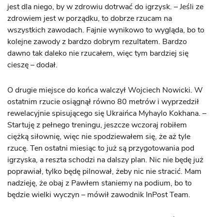
jest dla niego, by w zdrowiu dotrwać do igrzysk. – Jeśli ze
zdrowiem jest w porządku, to dobrze rzucam na
wszystkich zawodach. Fajnie wynikowo to wygląda, bo to
kolejne zawody z bardzo dobrym rezultatem. Bardzo
dawno tak daleko nie rzucałem, więc tym bardziej się
cieszę – dodał.
O drugie miejsce do końca walczył Wojciech Nowicki. W
ostatnim rzucie osiągnął równo 80 metrów i wyprzedził
rewelacyjnie spisującego się Ukraińca Myhaylo Kokhana. –
Startuję z pełnego treningu, jeszcze wczoraj robiłem
ciężką siłownię, więc nie spodziewałem się, że aż tyle
rzucę. Ten ostatni miesiąc to już są przygotowania pod
igrzyska, a reszta schodzi na dalszy plan. Nic nie będę już
poprawiał, tylko będę pilnował, żeby nic nie stracić. Mam
nadzieję, że obaj z Pawłem staniemy na podium, bo to
będzie wielki wyczyn – mówił zawodnik InPost Team.