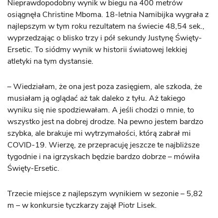
Nieprawdopodobny wynik w biegu na 400 metrów
osiągnęła Christine Mboma. 18-letnia Namibijka wygrała z
najlepszym w tym roku rezultatem na świecie 48,54 sek.,
wyprzedzając o blisko trzy i pół sekundy Justynę Święty-
Ersetic. To siódmy wynik w historii światowej lekkiej
atletyki na tym dystansie.
– Wiedziałam, że ona jest poza zasięgiem, ale szkoda, że
musiałam ją oglądać aż tak daleko z tyłu. Aż takiego
wyniku się nie spodziewałam. A jeśli chodzi o mnie, to
wszystko jest na dobrej drodze. Na pewno jestem bardzo
szybka, ale brakuje mi wytrzymałości, którą zabrał mi
COVID-19. Wierzę, ze przepracuję jeszcze te najbliższe
tygodnie i na igrzyskach będzie bardzo dobrze – mówiła
Święty-Ersetic.
Trzecie miejsce z najlepszym wynikiem w sezonie – 5,82
m – w konkursie tyczkarzy zajął Piotr Lisek.