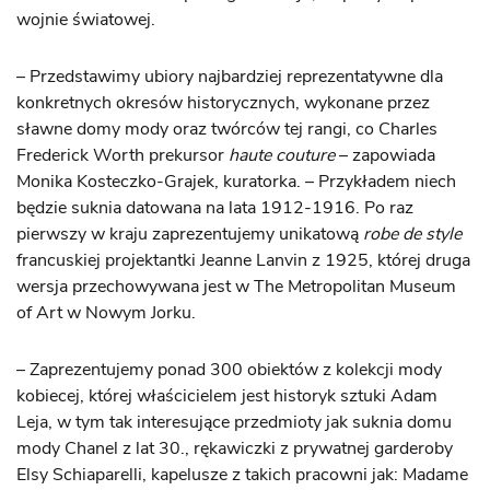
wojnie światowej.
– Przedstawimy ubiory najbardziej reprezentatywne dla
konkretnych okresów historycznych, wykonane przez
sławne domy mody oraz twórców tej rangi, co Charles
Frederick Worth prekursor
haute couture
– zapowiada
Monika Kosteczko-Grajek, kuratorka. – Przykładem niech
będzie suknia datowana na lata 1912-1916. Po raz
pierwszy w kraju zaprezentujemy unikatową
robe de style
francuskiej projektantki Jeanne Lanvin z 1925, której druga
wersja przechowywana jest w The Metropolitan Museum
of Art w Nowym Jorku.
– Zaprezentujemy ponad 300 obiektów z kolekcji mody
kobiecej, której właścicielem jest historyk sztuki Adam
Leja, w tym tak interesujące przedmioty jak suknia domu
mody Chanel z lat 30., rękawiczki z prywatnej garderoby
Elsy Schiaparelli, kapelusze z takich pracowni jak: Madame