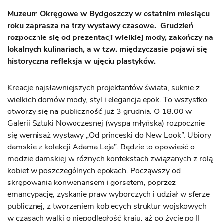
Muzeum Okręgowe w Bydgoszczy w ostatnim miesiącu
roku zaprasza na trzy wystawy czasowe. Grudzień
rozpocznie się od prezentacji wielkiej mody, zakończy na
lokalnych kulinariach, a w tzw. międzyczasie pojawi się
historyczna refleksja w ujęciu plastyków.
Kreacje najsławniejszych projektantów świata, suknie z
wielkich domów mody, styl i elegancja epok. To wszystko
otworzy się na publiczność już 3 grudnia. O 18.00 w
Galerii Sztuki Nowoczesnej (wyspa młyńska) rozpocznie
się wernisaż wystawy „Od princeski do New Look”. Ubiory
damskie z kolekcji Adama Leja”. Będzie to opowieść o
modzie damskiej w różnych kontekstach związanych z rolą
kobiet w poszczególnych epokach. Począwszy od
skrępowania konwenansem i gorsetem, poprzez
emancypację, zyskanie praw wyborczych i udział w sferze
publicznej, z tworzeniem kobiecych struktur wojskowych
w czasach walki o niepodległość kraju, aż po życie po II