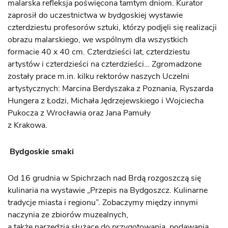
malarska refleksja poświęcona tamtym dniom. Kurator
zaprosił do uczestnictwa w bydgoskiej wystawie
czterdziestu profesorów sztuki, którzy podjęli się realizacji
obrazu malarskiego, we wspólnym dla wszystkich
formacie 40 x 40 cm. Czterdzieści lat, czterdziestu
artystów i czterdzieści na czterdzieści… Zgromadzone
zostały prace m.in. kilku rektorów naszych Uczelni
artystycznych: Marcina Berdyszaka z Poznania, Ryszarda
Hungera z Łodzi, Michała Jędrzejewskiego i Wojciecha
Pukocza z Wrocławia oraz Jana Pamuły
z Krakowa.
Bydgoskie smaki
Od 16 grudnia w Spichrzach nad Brdą rozgoszczą się
kulinaria na wystawie „Przepis na Bydgoszcz. Kulinarne
tradycje miasta i regionu”. Zobaczymy między innymi
naczynia ze zbiorów muzealnych,
a także narzędzia służące do przygotowania, podawania