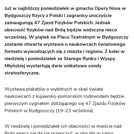
Już w najbliższy poniedziałek w gmachu Opery Nova w
Bydgoszczy fizycy z Polski i zagranicy uroczyście
zainaugurują 47 Zjazd Fizyków Polskich. Jednak
obecność fizyków nad Brdą będzie widoczna nieco
wcześniej. W piątek na Placu Teatralnym w Bydgoszczy
zostanie otwarta wystawa o naukowcach światowego
formatu wywodzących się z miasta i regionu. Z kolei w
niedzielę i poniedziałek ze Starego Rynku i Wyspy
Młyńskiej wystartują dwie unikatowe sondy
stratosferyczne.
Wystawa plakatów o wybitnych w skali świata
naukowcach z kujawsko-pomorskim rodowodem będzie
pierwszym sygnałem zbliżającego się 47 Zjazdu Fizyków
Polskich w Bydgoszczy (19-23 września).
W niedzielę i poniedziałek ich obecności w mieście nad
Brdą wręcz nie da się przeoczyć: w oba dni w samo