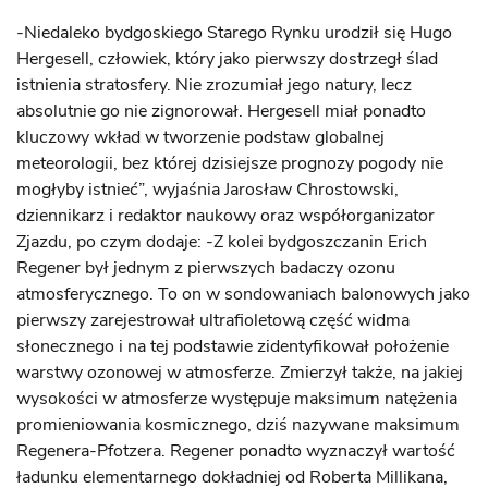
-Niedaleko bydgoskiego Starego Rynku urodził się Hugo
Hergesell, człowiek, który jako pierwszy dostrzegł ślad
istnienia stratosfery. Nie zrozumiał jego natury, lecz
absolutnie go nie zignorował. Hergesell miał ponadto
kluczowy wkład w tworzenie podstaw globalnej
meteorologii, bez której dzisiejsze prognozy pogody nie
mogłyby istnieć”, wyjaśnia Jarosław Chrostowski,
dziennikarz i redaktor naukowy oraz współorganizator
Zjazdu, po czym dodaje: -Z kolei bydgoszczanin Erich
Regener był jednym z pierwszych badaczy ozonu
atmosferycznego. To on w sondowaniach balonowych jako
pierwszy zarejestrował ultrafioletową część widma
słonecznego i na tej podstawie zidentyfikował położenie
warstwy ozonowej w atmosferze. Zmierzył także, na jakiej
wysokości w atmosferze występuje maksimum natężenia
promieniowania kosmicznego, dziś nazywane maksimum
Regenera-Pfotzera. Regener ponadto wyznaczył wartość
ładunku elementarnego dokładniej od Roberta Millikana,