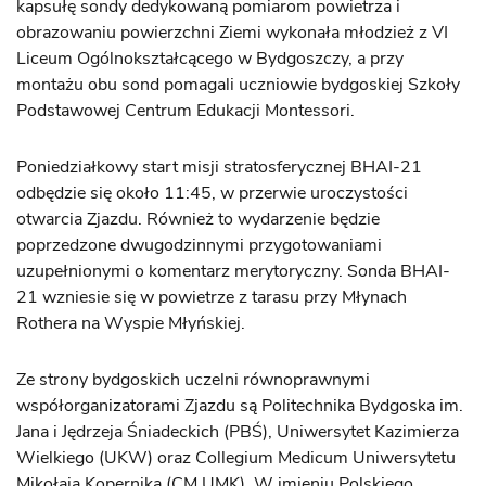
kapsułę sondy dedykowaną pomiarom powietrza i
obrazowaniu powierzchni Ziemi wykonała młodzież z VI
Liceum Ogólnokształcącego w Bydgoszczy, a przy
montażu obu sond pomagali uczniowie bydgoskiej Szkoły
Podstawowej Centrum Edukacji Montessori.
Poniedziałkowy start misji stratosferycznej BHAI-21
odbędzie się około 11:45, w przerwie uroczystości
otwarcia Zjazdu. Również to wydarzenie będzie
poprzedzone dwugodzinnymi przygotowaniami
uzupełnionymi o komentarz merytoryczny. Sonda BHAI-
21 wzniesie się w powietrze z tarasu przy Młynach
Rothera na Wyspie Młyńskiej.
Ze strony bydgoskich uczelni równoprawnymi
współorganizatorami Zjazdu są Politechnika Bydgoska im.
Jana i Jędrzeja Śniadeckich (PBŚ), Uniwersytet Kazimierza
Wielkiego (UKW) oraz Collegium Medicum Uniwersytetu
Mikołaja Kopernika (CM UMK). W imieniu Polskiego