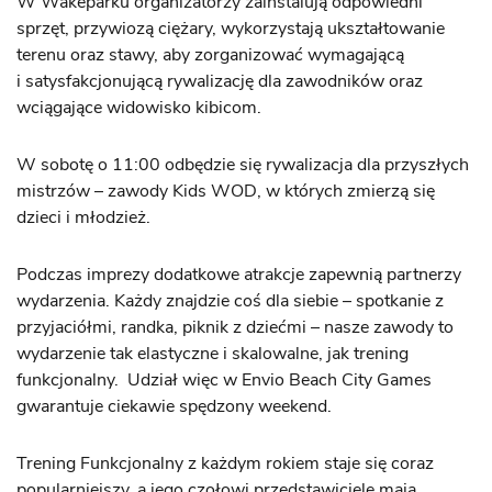
W Wakeparku organizatorzy zainstalują odpowiedni
sprzęt, przywiozą ciężary, wykorzystają ukształtowanie
terenu oraz stawy, aby zorganizować wymagającą
i satysfakcjonującą rywalizację dla zawodników oraz
wciągające widowisko kibicom.
W sobotę o 11:00 odbędzie się rywalizacja dla przyszłych
mistrzów – zawody Kids WOD, w których zmierzą się
dzieci i młodzież.
Podczas imprezy dodatkowe atrakcje zapewnią partnerzy
wydarzenia. Każdy znajdzie coś dla siebie – spotkanie z
przyjaciółmi, randka, piknik z dziećmi – nasze zawody to
wydarzenie tak elastyczne i skalowalne, jak trening
funkcjonalny. Udział więc w Envio Beach City Games
gwarantuje ciekawie spędzony weekend.
Trening Funkcjonalny z każdym rokiem staje się coraz
popularniejszy, a jego czołowi przedstawiciele mają