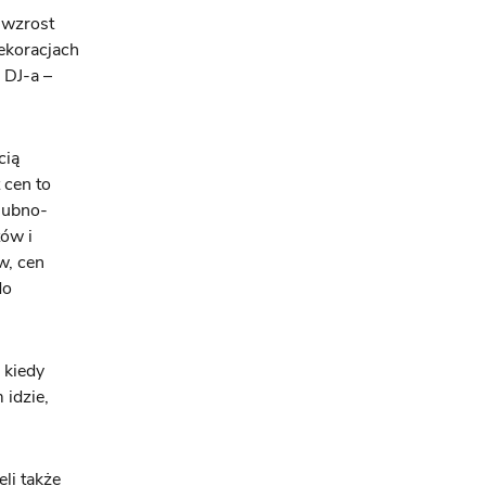
 wzrost
ekoracjach
 DJ-a –
cią
 cen to
lubno-
ów i
w, cen
do
i kiedy
 idzie,
li także