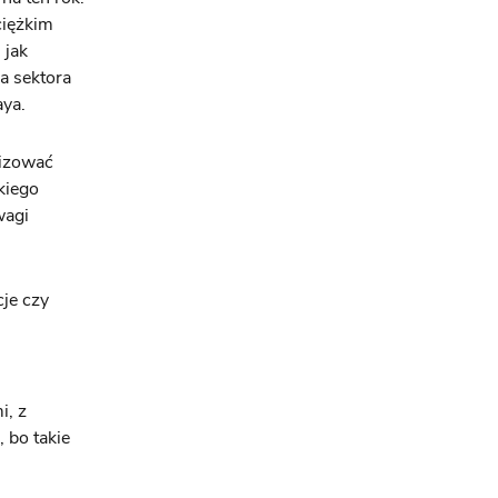
ciężkim
 jak
a sektora
aya.
nizować
kiego
wagi
je czy
i, z
 bo takie