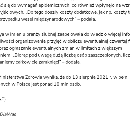
ć się do wymagań epidemicznych, co również wpłynęło na wzr
jściowych. „Do tego doszły koszty dodatkowe, jak np. koszty 
rzypadku wesel międzynarodowych” – podała.
a w imieniu branży ślubnej zaapelowała do władz o więcej info
iwości organizowania przyjęć w obliczu ewentualnej czwartej f
oraz ogłaszanie ewentualnych zmian w limitach z większym
iem. „Biorąc pod uwagę dużą liczbę osób zaszczepionych, licz
taniemy całkowicie zamknięci” – dodała.
inisterstwa Zdrowia wynika, że do 13 sierpnia 2021 r. w pełni
nych w Polsce jest ponad 18 mln osób.
AP)
yDlaWas