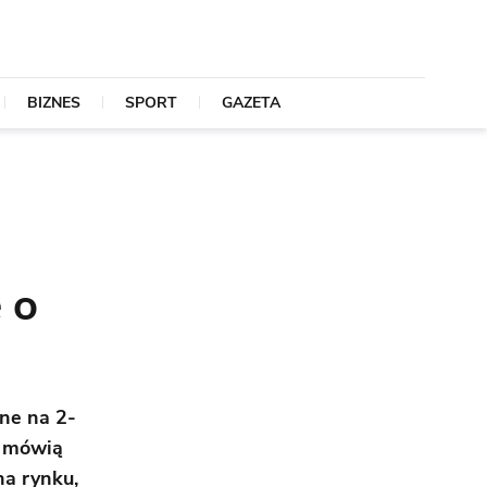
BIZNES
SPORT
GAZETA
 o
lne na 2-
- mówią
na rynku,