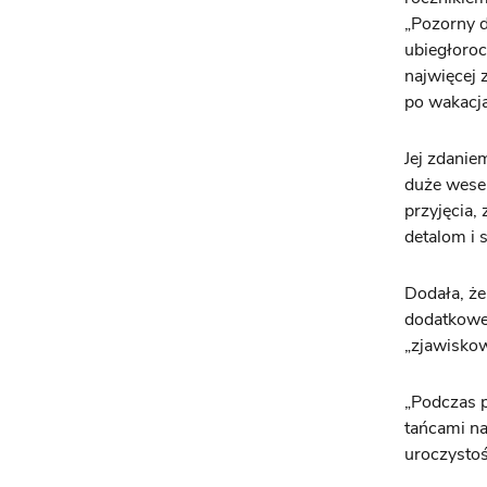
„Pozorny d
ubiegłoroc
najwięcej 
po wakacja
Jej zdanie
duże wesel
przyjęcia,
detalom i 
Dodała, że
dodatkowe 
„zjawiskow
„Podczas 
tańcami na
uroczystoś