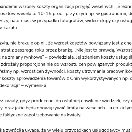
andemii wzrosły koszty organizacji przyjęć weselnych. „Średni
osztów wesela to 10-15 proc., przy czym np. w gastronomii, d
ższy, natomiast w przypadku fotografów, wideo-ekipy czy usług
wskazała.
zyła, nie brakuje opinii, że wzrost kosztów powiązany jest z chę
 strat z zeszłego roku przez branżę. „Nie jest to prawdą. Wzrost
na zmiany rynkowe” – powiedziała. Jej zdaniem koszty usług ś
zdrożały proporcjonalnie do wzrostu cen powiązanych produkt
Weźmy np. wzrost cen żywności, koszty utrzymania pracownikó
zy koszty sprowadzenia towarów z Chin wykorzystywanych np. 
 dekoracji” – wymieniła.
ż kwiaty, gdyż producenci do ostatniej chwili nie wiedzieli, czy 
y, oraz jakie będą obowiązywać limity na weselach – a co za tym
ie faktyczne zapotrzebowanie na kwiaty.
ka zwróciła uwagę, że w wielu przypadkach usługodawcy musie