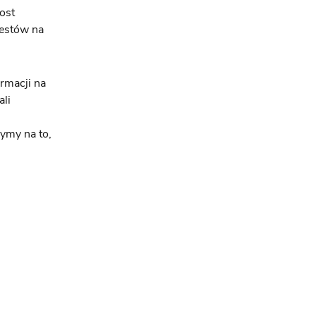
ost
testów na
rmacji na
ali
ymy na to,