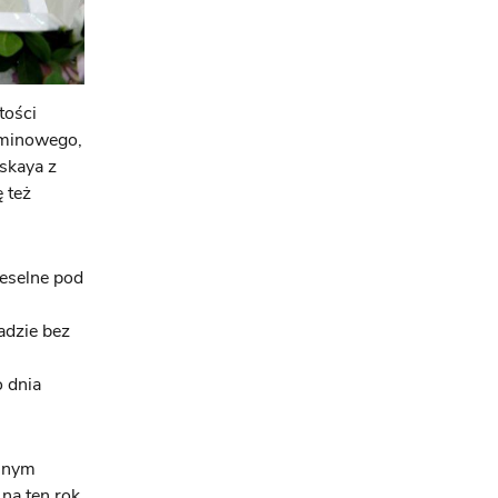
tości
rminowego,
skaya z
 też
eselne pod
adzie bez
o dnia
ójnym
na ten rok.