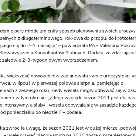
ndemię pary młode zmieniły sposób planowania swoich uroczys
selnych z długoterminowego, rok-dwa do przodu, do krótkote
ącego się do 2-4 miesięcy” – powiedziała PAP Valentina Pokrov
Stowarzyszenia Konsultantów Ślubnych. Dodała, że zdarzają się
 z zaledwie 2-3-tygodniowym wyprzedzeniem.
ała, większość nowożeńców zaplanowało swoje uroczystości w
rwca, w lipcu i w pierwszej połowie sierpnia, pamiętając o
niach z zeszłego roku, kiedy wesela mogły odbywać się w zas
 dopiero w tym okresie. „Z tego względu sezon 2021 jest dla nas
e intensywny, a śluby i wesela odbywają się w zasadzie każdeg
 od poniedziałku do niedzieli” – podała.
tka zwróciła uwagę, że sezon 2021 jest w dużej mierze „podw
” – wiele przyjęć planowanych na 2020 zostało przeniesionych 