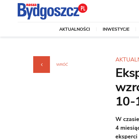
AKTUALNOŚCI
INWESTYCJE
AKTUAL
WRÓĆ
Eksp
wzro
10-
W czasie
4 miesią
eksperci