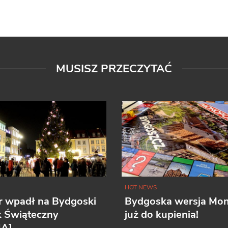
MUSISZ PRZECZYTAĆ
HOT NEWS
r wpadł na Bydgoski
Bydgoska wersja Mo
k Świąteczny
już do kupienia!
IA]