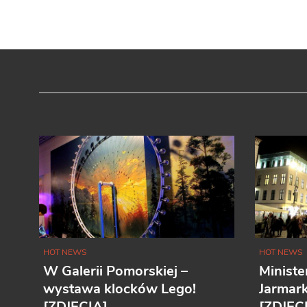
HOT NEWS
HOT NEWS
W Galerii Pomorskiej –
Ministe
wystawa klocków Lego!
Jarmar
[ZDJĘCIA]
[ZDJĘC