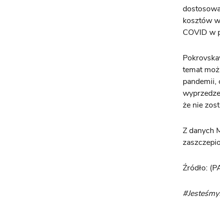
dostosowa
kosztów wy
COVID w p
Pokrovskay
temat możl
pandemii, 
wyprzedzen
że nie zos
Z danych M
zaszczepio
Źródło: (P
#Jesteśm