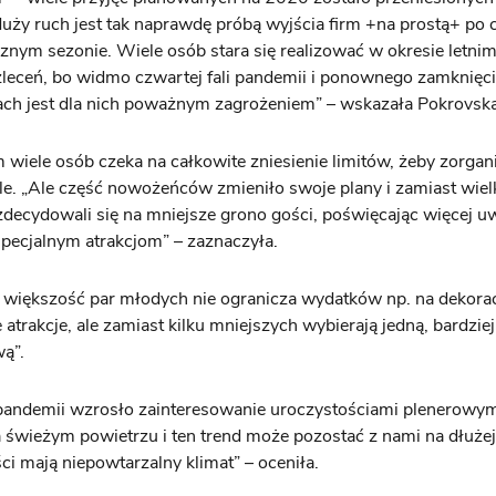
uży ruch jest tak naprawdę próbą wyjścia firm +na prostą+ po 
znym sezonie. Wiele osób stara się realizować w okresie letnim
zleceń, bo widmo czwartej fali pandemii i ponownego zamknięci
ch jest dla nich poważnym zagrożeniem” – wskazała Pokrovsk
m wiele osób czeka na całkowite zniesienie limitów, żeby zorga
e. „Ale część nowożeńców zmieniło swoje plany i zamiast wiel
 zdecydowali się na mniejsze grono gości, poświęcając więcej u
specjalnym atrakcjom” – zaznaczyła.
 większość par młodych nie ogranicza wydatków np. na dekorac
atrakcje, ale zamiast kilku mniejszych wybierają jedną, bardziej
ą”.
pandemii wzrosło zainteresowanie uroczystościami plenerowym
 świeżym powietrzu i ten trend może pozostać z nami na dłużej,
ci mają niepowtarzalny klimat” – oceniła.