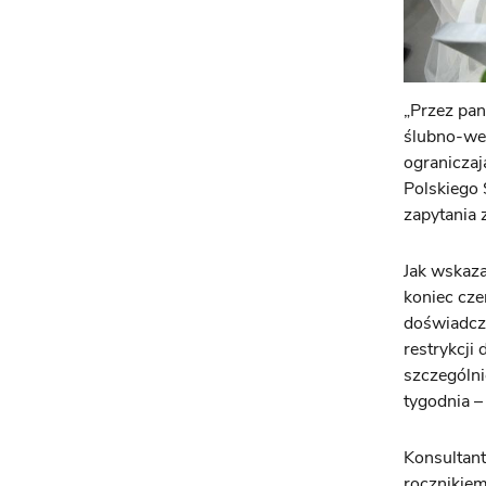
„Przez pa
ślubno-we
ograniczaj
Polskiego 
zapytania
Jak wskaz
koniec cze
doświadcze
restrykcji
szczególni
tygodnia –
Konsultan
rocznikiem