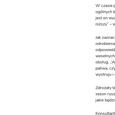
W czasie p
ogólnych k
jest on wy
niższy” – 
Jak zaznac
odrobienia
odpowiedź 
weselnych 
obsług. „
paliwa, c
wystroju i
Zdrożały te
sezon rusz
jakie będz
Konsultant