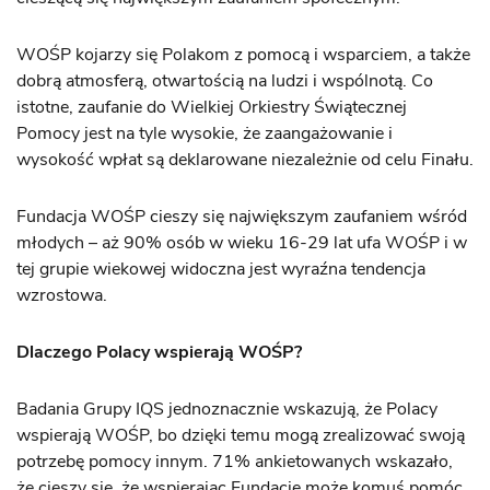
WOŚP kojarzy się Polakom z pomocą i wsparciem, a także
dobrą atmosferą, otwartością na ludzi i wspólnotą. Co
istotne, zaufanie do Wielkiej Orkiestry Świątecznej
Pomocy jest na tyle wysokie, że zaangażowanie i
wysokość wpłat są deklarowane niezależnie od celu Finału.
Fundacja WOŚP cieszy się największym zaufaniem wśród
młodych – aż 90% osób w wieku 16-29 lat ufa WOŚP i w
tej grupie wiekowej widoczna jest wyraźna tendencja
wzrostowa.
Dlaczego Polacy wspierają WOŚP?
Badania Grupy IQS jednoznacznie wskazują, że Polacy
wspierają WOŚP, bo dzięki temu mogą zrealizować swoją
potrzebę pomocy innym. 71% ankietowanych wskazało,
że cieszy się, że wspierając Fundację może komuś pomóc,