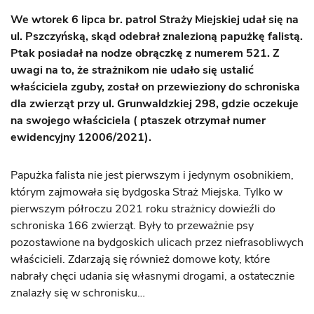
We wtorek 6 lipca br. patrol Straży Miejskiej udał się na
ul. Pszczyńską, skąd odebrał znalezioną papużkę falistą.
Ptak posiadał na nodze obrączkę z numerem 521. Z
uwagi na to, że strażnikom nie udało się ustalić
właściciela zguby, został on przewieziony do schroniska
dla zwierząt przy ul. Grunwaldzkiej 298, gdzie oczekuje
na swojego właściciela ( ptaszek otrzymał numer
ewidencyjny 12006/2021).
Papużka falista nie jest pierwszym i jedynym osobnikiem,
którym zajmowała się bydgoska Straż Miejska. Tylko w
pierwszym półroczu 2021 roku strażnicy dowieźli do
schroniska 166 zwierząt. Były to przeważnie psy
pozostawione na bydgoskich ulicach przez niefrasobliwych
właścicieli. Zdarzają się również domowe koty, które
nabrały chęci udania się własnymi drogami, a ostatecznie
znalazły się w schronisku…