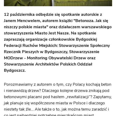
12 października odbędzie się spotkanie autorskie z
Janem Mencwelem, autorem książki "Betonoza. Jak się
niszczy polskie miasta" oraz działaczem warszawskiego
stowarzyszenia Miasto Jest Nasze. Na spotkanie
zapraszają organizacje członkowskie Bydgoskiej
Federacji Ruchów Miejskich: Stowarzyszenie Społeczny
Rzecznik Pieszych w Bydgoszczy, Stowarzyszenie
MODrzew - Monitoring Obywatelski Drzew oraz
Stowarzyszenie Architektów Polskich Oddział
Bydgoszcz.
Porozmawiamy z autorem o tym, czy Polacy kochają beton
i nienawidzą drzew? Dlaczego kolejne drzewa znikają pod
betonowymi placami pod hasłem „rewitalizacji”? Zapytamy,
jak planuje się współczesne miasta w Polsce i dlaczego
niestety tak źle… Ale także o to, jak można temu zaradzić i
co jest najbardziej potrzebne mieszkańcom miast.