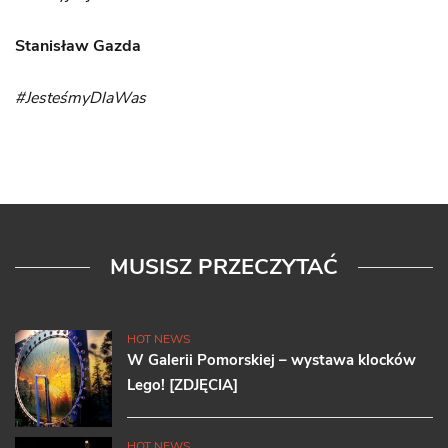
Stanisław Gazda
#JesteśmyDlaWas
MUSISZ PRZECZYTAĆ
HOT NEWS
W Galerii Pomorskiej – wystawa klocków
Lego! [ZDJĘCIA]
HOT NEWS