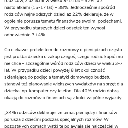
rodziców, z dziećmi w wieku 8-14 lat – 32%, a z
nastolatkami (15-17 lat) – 38%. Jednocześnie spośród
rodziców najmłodszych dzieci aż 22% deklaruje, że w
ogóle nie porusza tematu finansów ze swoimi pociechami.
W przypadku starszych dzieci odsetek ten wynosi
odpowiednio 3 i 4%.
Co ciekawe, pretekstem do rozmowy o pieniądzach często
jest prośba dziecka o zakup czegoś, czego rodzic kupić mu
nie chce – szczególnie wśród rodziców dzieci w wieku 3-7
lat. W przypadku dzieci powyżej 8 lat okoliczność
skłaniającą do podjęcia tematyki domowego budżetu
stanowi też planowanie większych wydatków na sprzęt dla
dziecka, np. komputer czy telefon. Dla 40% rodzin dobrą
okazją do rozmów o finansach są z kolei wspólne wyjazdy.
„34% rodziców deklaruje, że temat pieniędzy i finansów
porusza z dziećmi podczas specjalnych rozmów. W
pozostałych domach wątki te pojawiają się najczęściej w