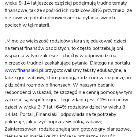
wieku 8-14 lat jeszcze częściej podejmują trudne tematy
finansowe, tak że spośród ich rodziców 38% przyznało, że
nie zawsze potrafi odpowiedzieć na pytania swoich
pociech w tej materii.
„Mimo że większość rodziców stara się edukować dzieci
na temat finansów osobistych, to często potrzebują oni
wsparcia w tym zakresie – choćby w odpowiedzi na
nierzadko trudne i zaskakujące pytania. Dlatego na portalu
www.finansiaki.pl
przygotowaliśmy teksty edukacyjne, a
także gry i zabawy, które pomogą rodzicom w rozpoczęciu
z dziećmi rozmów o finansach. W naszym badaniu
respondenci wskazali, że szczególnie cenną pomocą w tym
zakresie są wspólne gry – tego zdania jest 74% rodziców
dzieci w wieku 3-7 lat i 64% rodziców dzieci w wieku 8-
14 lat. Portal „Finansiaki” odpowiada na te potrzeby i
pokazuje, jak uczyć poprzez wspólną zabawę.
Zainteresowani rodzice znajdą tam gotowe gry planszowe,
ciekawe animacje i quizy, które w przyjazny sposób