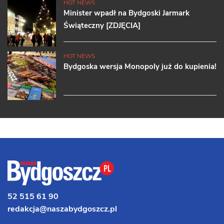
HOT NEWS
Minister wpadł na Bydgoski Jarmark
Świąteczny [ZDJĘCIA]
HOT NEWS
Bydgoska wersja Monopoly już do kupienia!
52 515 61 90
redakcja@naszabydgoszcz.pl