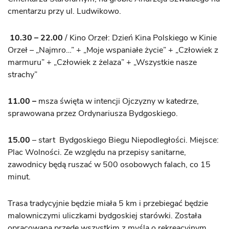
cmentarzu przy ul. Ludwikowo.
10.30 – 22.00
/ Kino Orzeł: Dzień Kina Polskiego w Kinie
Orzeł – „Najmro…” + „Moje wspaniałe życie” + „Człowiek z
marmuru” + „Człowiek z żelaza” + „Wszystkie nasze
strachy”
11.00 –
msza święta w intencji Ojczyzny w katedrze,
sprawowana przez Ordynariusza Bydgoskiego.
15.00
– start Bydgoskiego Biegu Niepodległości. Miejsce:
Plac Wolności. Ze względu na przepisy sanitarne,
zawodnicy będą ruszać w 500 osobowych falach, co 15
minut.
Trasa tradycyjnie będzie miała 5 km i przebiegać będzie
malowniczymi uliczkami bydgoskiej starówki. Została
opracowana przede wszystkim z myślą o rekreacyjnym