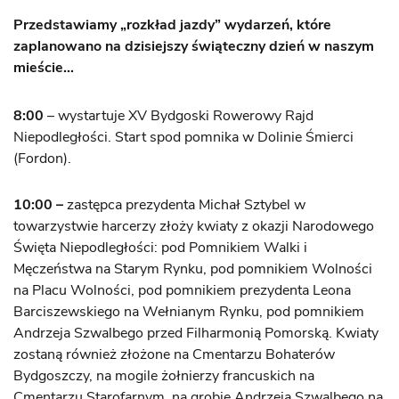
Przedstawiamy „rozkład jazdy” wydarzeń, które
zaplanowano na dzisiejszy świąteczny dzień w naszym
mieście…
8:00
– wystartuje XV Bydgoski Rowerowy Rajd
Niepodległości. Start spod pomnika w Dolinie Śmierci
(Fordon).
10:00 –
zastępca prezydenta Michał Sztybel w
towarzystwie harcerzy złoży kwiaty z okazji Narodowego
Święta Niepodległości: pod Pomnikiem Walki i
Męczeństwa na Starym Rynku, pod pomnikiem Wolności
na Placu Wolności, pod pomnikiem prezydenta Leona
Barciszewskiego na Wełnianym Rynku, pod pomnikiem
Andrzeja Szwalbego przed Filharmonią Pomorską. Kwiaty
zostaną również złożone na Cmentarzu Bohaterów
Bydgoszczy, na mogile żołnierzy francuskich na
Cmentarzu Starofarnym, na grobie Andrzeja Szwalbego na